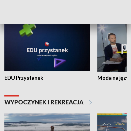
NAUKA I EDUKACJA
EDU Przystanek
Moda na język
WYPOCZYNEK I REKREACJA