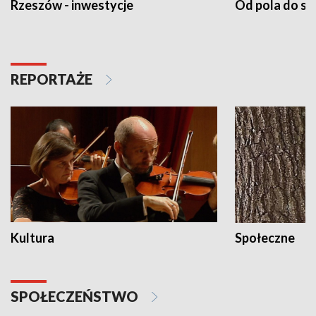
Rzeszów - inwestycje
Od pola do st
REPORTAŻE
Kultura
Społeczne
SPOŁECZEŃSTWO