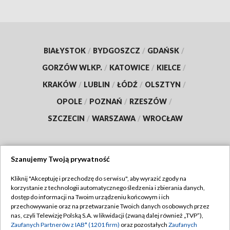
BIAŁYSTOK
/
BYDGOSZCZ
/
GDAŃSK
/
GORZÓW WLKP.
/
KATOWICE
/
KIELCE
/
KRAKÓW
/
LUBLIN
/
ŁÓDŹ
/
OLSZTYN
/
OPOLE
/
POZNAŃ
/
RZESZÓW
/
SZCZECIN
/
WARSZAWA
/
WROCŁAW
Szanujemy Twoją prywatność
Dołącz do nas:
Kliknij "Akceptuję i przechodzę do serwisu", aby wyrazić zgody na
korzystanie z technologii automatycznego śledzenia i zbierania danych,
TVP
dostęp do informacji na Twoim urządzeniu końcowym i ich
Abonament TVP
przechowywanie oraz na przetwarzanie Twoich danych osobowych przez
Regulamin TVP
nas, czyli Telewizję Polską S.A. w likwidacji (zwaną dalej również „TVP”),
Emisja w TVP
Polityka prywatności
Zaufanych Partnerów z IAB* (1201 firm)
oraz pozostałych
Zaufanych