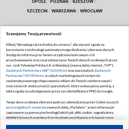
OPOLE
/
POZNAŃ
/
RZESZÓW
/
SZCZECIN
/
WARSZAWA
/
WROCŁAW
Szanujemy Twoją prywatność
Dołącz do nas:
Kliknij "Akceptuję i przechodzę do serwisu", aby wyrazić zgody na
korzystanie z technologii automatycznego śledzenia i zbierania danych,
TVP
dostęp do informacji na Twoim urządzeniu końcowym i ich
Abonament TVP
przechowywanie oraz na przetwarzanie Twoich danych osobowych przez
Regulamin TVP
nas, czyli Telewizję Polską S.A. w likwidacji (zwaną dalej również „TVP”),
Emisja w TVP
Polityka prywatności
Zaufanych Partnerów z IAB* (1201 firm)
oraz pozostałych
Zaufanych
Partnerów TVP (93 firm)
, w celach marketingowych (w tym do
Centrum informacji TVP
Moje zgody
zautomatyzowanego dopasowania reklam do Twoich zainteresowań i
mierzenia ich skuteczności) i pozostałych, które wskazujemy poniżej, a
Naziemna Telewizja Cyfrowa
Pomoc
także zgody na udostępnianie przez nas identyfikatora PPID do Google.
Sklep TVP
Biuro reklamy
Twoje dane osobowe zbierane podczas odwiedzania przez Ciebie naszych
Rada Programowa
Kontakt
poszczególnych serwisów
zwanych dalej „Portalem”, w tym informacje
zapisywane za pomocą technologii takich jak: pliki cookie, sygnalizatory
System NOS
WWW lub innych podobnych technologii umożliwiających świadczenie
dopasowanych i bezpiecznych usług, personalizację treści oraz reklam,
Informacje o nadawcy
Kanały
udostępnianie funkcji mediów społecznościowych oraz analizowanie