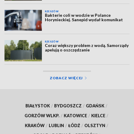
RZESZÓW
Bakterie coli w wodzie w Polance
Horynieckiej. Sanepid wydał komunikat
RZESZÓW
Coraz większy problem z wodą. Samorządy
apelują o oszczędzanie
ZOBACZ WIĘCEJ
BIAŁYSTOK
/
BYDGOSZCZ
/
GDAŃSK
/
GORZÓW WLKP.
/
KATOWICE
/
KIELCE
/
KRAKÓW
/
LUBLIN
/
ŁÓDŹ
/
OLSZTYN
/