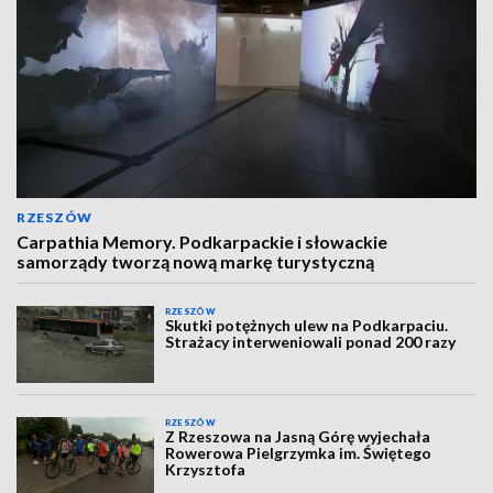
RZESZÓW
Carpathia Memory. Podkarpackie i słowackie
samorządy tworzą nową markę turystyczną
RZESZÓW
Skutki potężnych ulew na Podkarpaciu.
Strażacy interweniowali ponad 200 razy
RZESZÓW
Z Rzeszowa na Jasną Górę wyjechała
Rowerowa Pielgrzymka im. Świętego
Krzysztofa