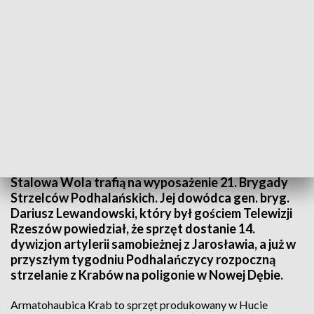
Armatohaubice Krab dla 21. Brygady Strzelców Podhalańskich
Armatohaubice Krab produkowane w Hucie
Stalowa Wola trafią na wyposażenie 21. Brygady
Strzelców Podhalańskich. Jej dowódca gen. bryg.
Dariusz Lewandowski, który był gościem Telewizji
Rzeszów powiedział, że sprzęt dostanie 14.
dywizjon artylerii samobieżnej z Jarosławia, a już w
przyszłym tygodniu Podhalańczycy rozpoczną
strzelanie z Krabów na poligonie w Nowej Dębie.
Armatohaubica Krab to sprzęt produkowany w Hucie