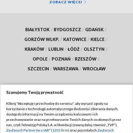
ZOBACZ WIĘCEJ
BIAŁYSTOK
/
BYDGOSZCZ
/
GDAŃSK
/
GORZÓW WLKP.
/
KATOWICE
/
KIELCE
/
KRAKÓW
/
LUBLIN
/
ŁÓDŹ
/
OLSZTYN
/
OPOLE
/
POZNAŃ
/
RZESZÓW
/
SZCZECIN
/
WARSZAWA
/
WROCŁAW
Szanujemy Twoją prywatność
Dołącz do nas:
Kliknij "Akceptuję i przechodzę do serwisu", aby wyrazić zgody na
korzystanie z technologii automatycznego śledzenia i zbierania danych,
TVP
dostęp do informacji na Twoim urządzeniu końcowym i ich
Abonament TVP
przechowywanie oraz na przetwarzanie Twoich danych osobowych przez
Regulamin TVP
nas, czyli Telewizję Polską S.A. w likwidacji (zwaną dalej również „TVP”),
Emisja w TVP
Polityka prywatności
Zaufanych Partnerów z IAB* (1201 firm)
oraz pozostałych
Zaufanych