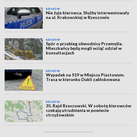
RZESZÓW
Nie żyje kierowca. Służby interweniowały
na ul. Krakowskiej w Rzeszowie
RZESZÓW
Spór o przebieg obwodnicy Przemyśla.
Mieszkańcy będą mogli wziąć udział w
konsultacjach
RZESZÓW
Wypadek na S19 w Miejscu Piastowym.
Trasa w kierunku Dukli zablokowana
RZESZÓW
35. Rajd Rzeszowski. W sobotę kierowców
czekają utrudnienia w powiecie
strzyżowskim