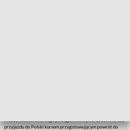
Po pandemicznej przerwie, wracają połączenia kolejowe z Ukrainą
Po ponad półtorarocznej przerwie dzisiaj wjechał
na przemyski dworzec kolejowy pierwszy pociąg z
Kijowa. Tym razem przyjechał on bez pasażerów,
jako że był to tzw. przejazd techniczny. Ukraińscy
maszyniści sprawdzali trasę przejazdu przed
niedzielnym rozpoczęciem codziennie dwóch
regularnych kursów relacji Kijów-Przemyśl.
Maszynista ukraińskiego pociągu nie ukrywał zadowolenia z
przyjazdu do Polski kursem przygotowującym powrót do