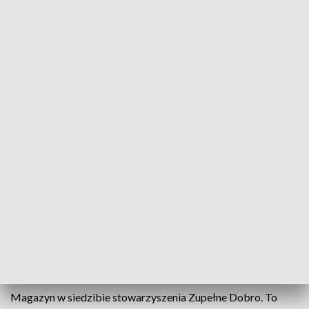
Rzeszowskie Stowarzyszenie Zupełne Dobro zbiera dary dla swoich
podopiecznych
Rzeszowskie Stowarzyszenie Zupełne Dobro,
pomagające bezdomnym i ubogim, prosi o wsparcie
dla swoich podopiecznych. Przed zimą potrzebna
jest przede wszystkim ciepła odzież, obuwie i koce.
Poszukiwani są też wolontariusze, którzy chcą
poświęcić swój czas na pomoc potrzebującym.
Magazyn w siedzibie stowarzyszenia Zupełne Dobro. To