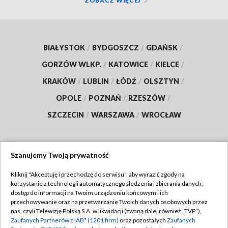
ZOBACZ WIĘCEJ
BIAŁYSTOK
/
BYDGOSZCZ
/
GDAŃSK
/
GORZÓW WLKP.
/
KATOWICE
/
KIELCE
/
KRAKÓW
/
LUBLIN
/
ŁÓDŹ
/
OLSZTYN
/
OPOLE
/
POZNAŃ
/
RZESZÓW
/
SZCZECIN
/
WARSZAWA
/
WROCŁAW
Szanujemy Twoją prywatność
Dołącz do nas:
Kliknij "Akceptuję i przechodzę do serwisu", aby wyrazić zgody na
korzystanie z technologii automatycznego śledzenia i zbierania danych,
TVP
dostęp do informacji na Twoim urządzeniu końcowym i ich
Abonament TVP
przechowywanie oraz na przetwarzanie Twoich danych osobowych przez
Regulamin TVP
nas, czyli Telewizję Polską S.A. w likwidacji (zwaną dalej również „TVP”),
Emisja w TVP
Polityka prywatności
Zaufanych Partnerów z IAB* (1201 firm)
oraz pozostałych
Zaufanych