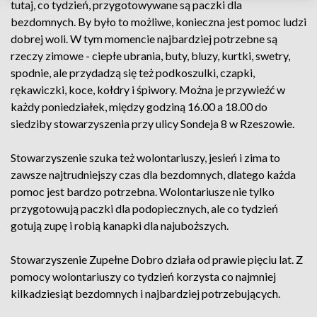
tutaj, co tydzień, przygotowywane są paczki dla
bezdomnych. By było to możliwe, konieczna jest pomoc ludzi
dobrej woli. W tym momencie najbardziej potrzebne są
rzeczy zimowe - ciepłe ubrania, buty, bluzy, kurtki, swetry,
spodnie, ale przydadzą się też podkoszulki, czapki,
rękawiczki, koce, kołdry i śpiwory. Można je przywieźć w
każdy poniedziałek, między godziną 16.00 a 18.00 do
siedziby stowarzyszenia przy ulicy Sondeja 8 w Rzeszowie.
Stowarzyszenie szuka też wolontariuszy, jesień i zima to
zawsze najtrudniejszy czas dla bezdomnych, dlatego każda
pomoc jest bardzo potrzebna. Wolontariusze nie tylko
przygotowują paczki dla podopiecznych, ale co tydzień
gotują zupę i robią kanapki dla najuboższych.
Stowarzyszenie Zupełne Dobro działa od prawie pięciu lat. Z
pomocy wolontariuszy co tydzień korzysta co najmniej
kilkadziesiąt bezdomnych i najbardziej potrzebujących.