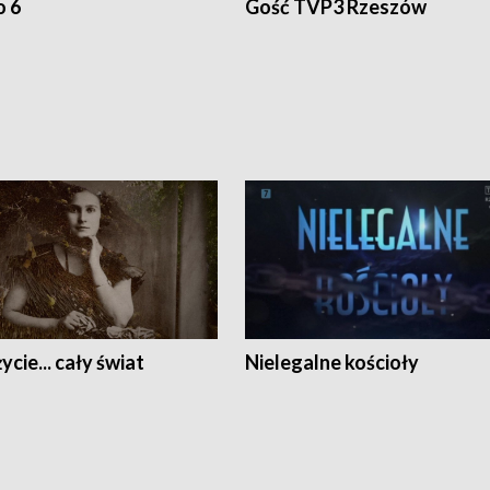
o 6
Gość TVP3 Rzeszów
ycie... cały świat
Nielegalne kościoły