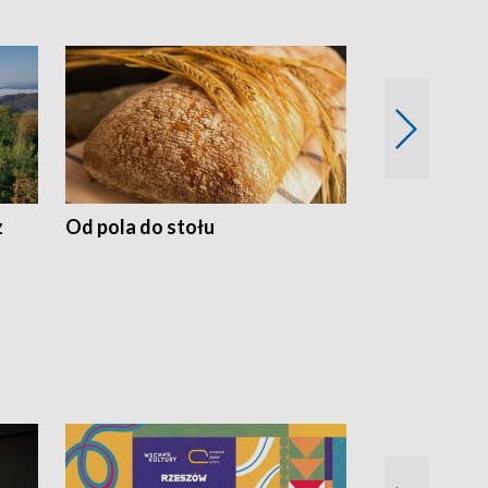
z
Od pola do stołu
50 lat ochro
przyrodnicz
Zachodnich