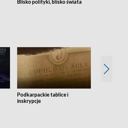
Blisko polityki, blisko świata
Popołudnie 
Podkarpackie tablice i
Szlakiem arc
inskrypcje
drewnianej