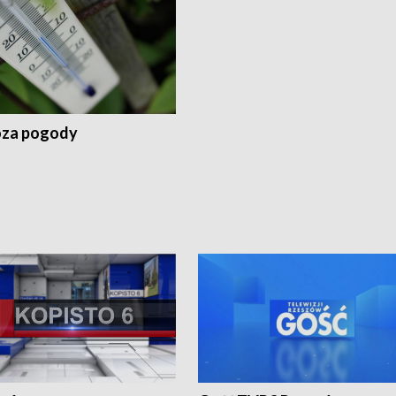
za pogody