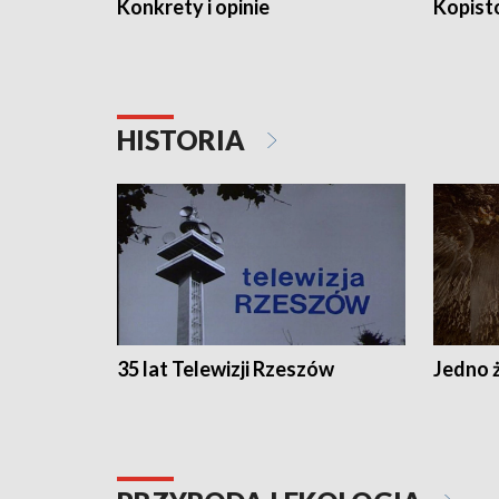
Konkrety i opinie
Kopist
HISTORIA
35 lat Telewizji Rzeszów
Jedno ż