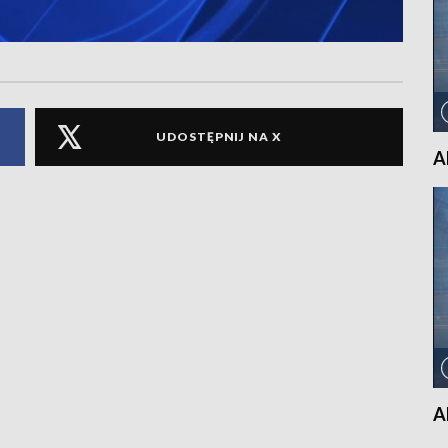
UDOSTĘPNIJ NA X
A
A