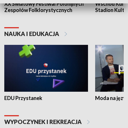
XX Światowy Festiwal Polonijnych
Wschód Kultur
Zespołów Folklorystycznych
Stadion Kultu
NAUKA I EDUKACJA
EDU Przystanek
Moda na język
WYPOCZYNEK I REKREACJA