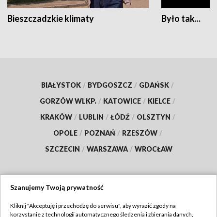
Bieszczadzkie klimaty
Było tak...
BIAŁYSTOK
/
BYDGOSZCZ
/
GDAŃSK
/
GORZÓW WLKP.
/
KATOWICE
/
KIELCE
/
KRAKÓW
/
LUBLIN
/
ŁÓDŹ
/
OLSZTYN
/
OPOLE
/
POZNAŃ
/
RZESZÓW
/
SZCZECIN
/
WARSZAWA
/
WROCŁAW
Szanujemy Twoją prywatność
Dołącz do nas:
Kliknij "Akceptuję i przechodzę do serwisu", aby wyrazić zgody na
korzystanie z technologii automatycznego śledzenia i zbierania danych,
TVP