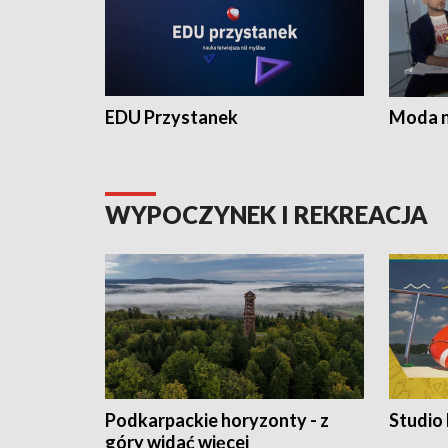
EDU Przystanek
Moda na
WYPOCZYNEK I REKREACJA
Podkarpackie horyzonty - z
Studio
góry widać więcej