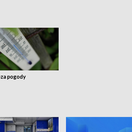
za pogody