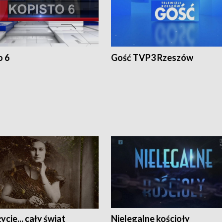
o 6
Gość TVP3 Rzeszów
ycie... cały świat
Nielegalne kościoły