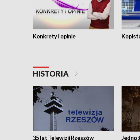
Konkrety i opinie
Kopist
HISTORIA
35 lat Telewizji Rzeszów
Jedno ż