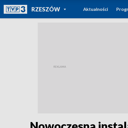
POWRÓT DO
RZESZÓW
Aktualności
Prog
TVP REGIONY
Nowoczesna instal