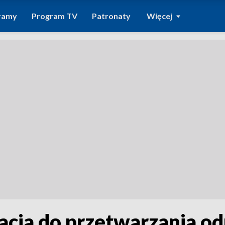
ramy
Program TV
Patronaty
Więcej
acja do przetwarzania 