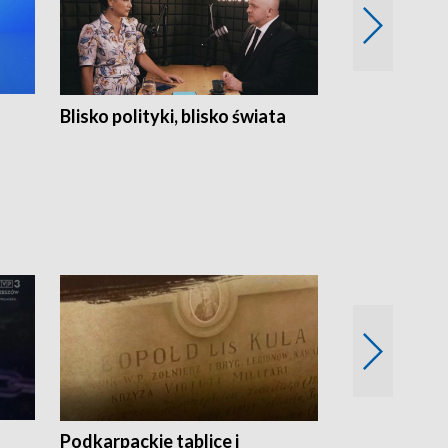
Blisko polityki, blisko świata
Popołudnie 
Podkarpackie tablice i
Szlakiem arc