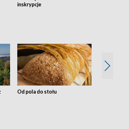
inskrypcje
drewnianej
z
Od pola do stołu
50 lat ochro
przyrodnicz
Zachodnich