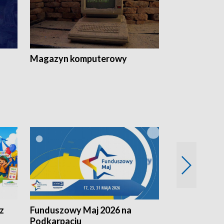
Magazyn komputerowy
z
Funduszowy Maj 2026 na
Podkarpacki
Podkarpaciu
kulinarne z h