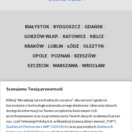
BIAŁYSTOK
/
BYDGOSZCZ
/
GDAŃSK
/
GORZÓW WLKP.
/
KATOWICE
/
KIELCE
/
KRAKÓW
/
LUBLIN
/
ŁÓDŹ
/
OLSZTYN
/
OPOLE
/
POZNAŃ
/
RZESZÓW
/
SZCZECIN
/
WARSZAWA
/
WROCŁAW
Szanujemy Twoją prywatność
Dołącz do nas:
Kliknij "Akceptuję i przechodzę do serwisu", aby wyrazić zgody na
korzystanie z technologii automatycznego śledzenia i zbierania danych,
TVP
dostęp do informacji na Twoim urządzeniu końcowym i ich
Abonament TVP
przechowywanie oraz na przetwarzanie Twoich danych osobowych przez
Regulamin TVP
nas, czyli Telewizję Polską S.A. w likwidacji (zwaną dalej również „TVP”),
Emisja w TVP
Polityka prywatności
Zaufanych Partnerów z IAB* (1201 firm)
oraz pozostałych
Zaufanych
Partnerów TVP (93 firm)
, w celach marketingowych (w tym do