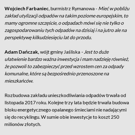
Wojciech Farbaniec
, burmistrz Rymanowa -
Mieć w pobliżu
zakład utylizacji odpadów na takim poziome europejskim, to
mamy ogromne szczęście, o odpadach mówi się nie tylko o
zagospodarowaniu tych odpadów na dzisiaj i na jutro ale na
perspektywę kilkudziesięciu lat do przodu.
Adam Dańczak,
wójt gminy Jaśliska
- Jest to duże
ułatwienie bardzo ważna inwestycja i mam nadzieję również,
że pozwoli to zabezpieczyć przed wzrostem cen za odpady
komunalne, które są bezpośrednio przenoszone na
mieszkańców.
Rozbudowa zakładu unieszkodliwiania odpadów trwała od
listopada 2017 roku. Kolejne trzy lata będzie trwała budowa
bloku energetycznego opalanego śmieciami nie nadającymi
się do recyklingu. W sumie obie inwestycje to koszt 250
milionów złotych.