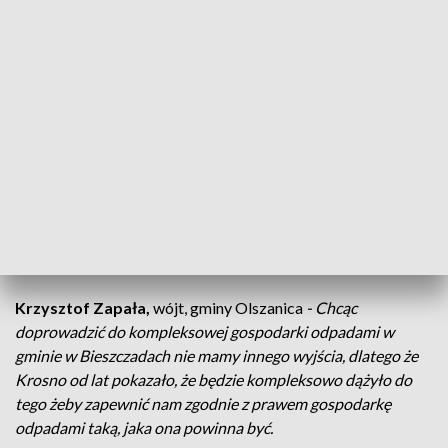
Europejskiej i prawo polskie, wchodzą nowe przepisy o
zakazie składowania frakcji biologicznej, zakazie gromadzenia
tej frakcji, my to wszystko przetwarzamy w hermetycznych
22 reaktorach w sposób taki, że nie będzie okolica z tego
powodu cierpiała nie będzie odorów.
Instalacje do segregowania i przetwarzania odpadów
przyjmują już śmieci od 350 tysięcy mieszkańców
południowej części województwa podkarpackiego. Między
innymi z gmin Lutowiska, Cisnej, Olszanica, Brzozów i
Tarnowiec.
Krzysztof Zapała,
wójt, gminy Olszanica
- Chcąc
doprowadzić do kompleksowej gospodarki odpadami w
gminie w Bieszczadach nie mamy innego wyjścia, dlatego że
Krosno od lat pokazało, że będzie kompleksowo dążyło do
tego żeby zapewnić nam zgodnie z prawem gospodarkę
odpadami taką, jaka ona powinna być.