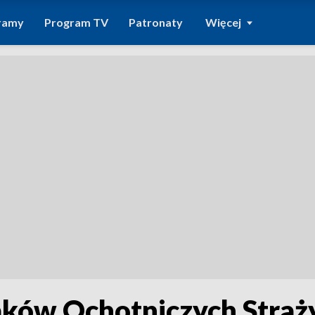
ramy
Program TV
Patronaty
Więcej
aków Ochotniczych Straż