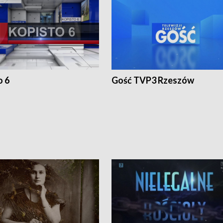
o 6
Gość TVP3 Rzeszów