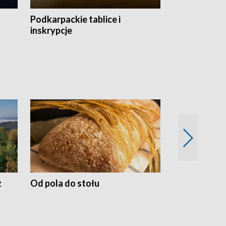
Podkarpackie tablice i
Szlakiem arc
inskrypcje
drewnianej
z
Od pola do stołu
50 lat ochro
przyrodnicz
Zachodnich