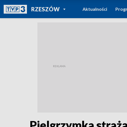
POWRÓT DO
RZESZÓW
Aktualności
Prog
TVP REGIONY
Pielgrzymka straż