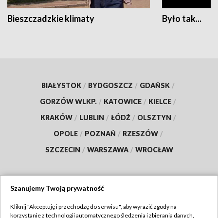
Bieszczadzkie klimaty
Było tak...
BIAŁYSTOK
/
BYDGOSZCZ
/
GDAŃSK
/
GORZÓW WLKP.
/
KATOWICE
/
KIELCE
/
KRAKÓW
/
LUBLIN
/
ŁÓDŹ
/
OLSZTYN
/
OPOLE
/
POZNAŃ
/
RZESZÓW
/
SZCZECIN
/
WARSZAWA
/
WROCŁAW
Szanujemy Twoją prywatność
Dołącz do nas:
Kliknij "Akceptuję i przechodzę do serwisu", aby wyrazić zgody na
korzystanie z technologii automatycznego śledzenia i zbierania danych,
TVP