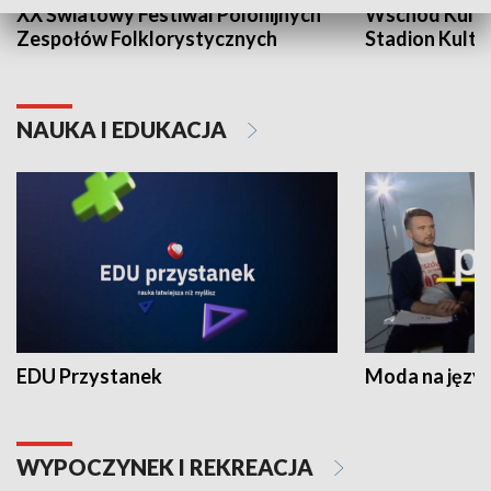
XX Światowy Festiwal Polonijnych
Wschód Kultur
Zespołów Folklorystycznych
Stadion Kultu
NAUKA I EDUKACJA
EDU Przystanek
Moda na język
WYPOCZYNEK I REKREACJA