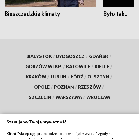
Bieszczadzkie klimaty
Było tak...
BIAŁYSTOK
/
BYDGOSZCZ
/
GDAŃSK
/
GORZÓW WLKP.
/
KATOWICE
/
KIELCE
/
KRAKÓW
/
LUBLIN
/
ŁÓDŹ
/
OLSZTYN
/
OPOLE
/
POZNAŃ
/
RZESZÓW
/
SZCZECIN
/
WARSZAWA
/
WROCŁAW
Szanujemy Twoją prywatność
Dołącz do nas:
Kliknij "Akceptuję i przechodzę do serwisu", aby wyrazić zgody na