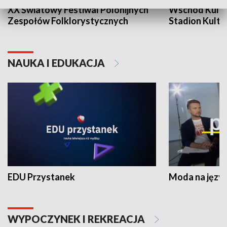
XX Światowy Festiwal Polonijnych
Wschód Kultur
Zespołów Folklorystycznych
Stadion Kultu
NAUKA I EDUKACJA
EDU Przystanek
Moda na język
WYPOCZYNEK I REKREACJA