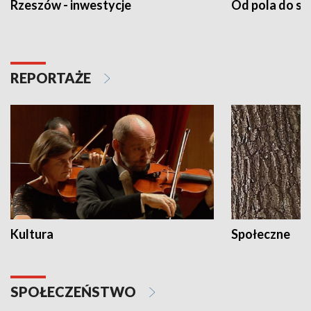
Rzeszów - inwestycje
Od pola do st
REPORTAŻE
Kultura
Społeczne
SPOŁECZEŃSTWO