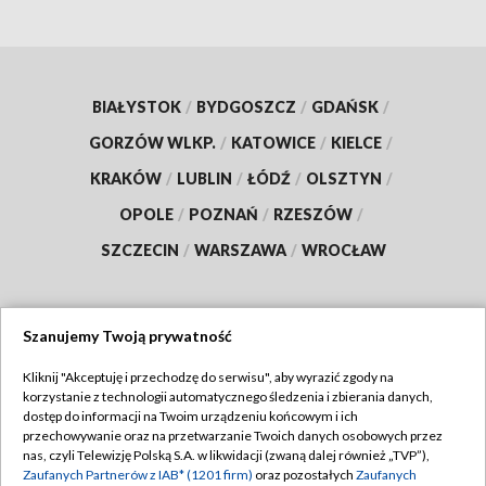
BIAŁYSTOK
/
BYDGOSZCZ
/
GDAŃSK
/
GORZÓW WLKP.
/
KATOWICE
/
KIELCE
/
KRAKÓW
/
LUBLIN
/
ŁÓDŹ
/
OLSZTYN
/
OPOLE
/
POZNAŃ
/
RZESZÓW
/
SZCZECIN
/
WARSZAWA
/
WROCŁAW
Szanujemy Twoją prywatność
Dołącz do nas:
Kliknij "Akceptuję i przechodzę do serwisu", aby wyrazić zgody na
korzystanie z technologii automatycznego śledzenia i zbierania danych,
TVP
dostęp do informacji na Twoim urządzeniu końcowym i ich
Abonament TVP
przechowywanie oraz na przetwarzanie Twoich danych osobowych przez
Regulamin TVP
nas, czyli Telewizję Polską S.A. w likwidacji (zwaną dalej również „TVP”),
Emisja w TVP
Polityka prywatności
Zaufanych Partnerów z IAB* (1201 firm)
oraz pozostałych
Zaufanych