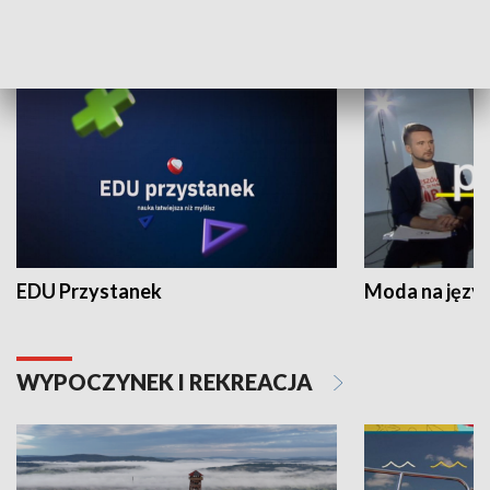
NAUKA I EDUKACJA
EDU Przystanek
Moda na język
WYPOCZYNEK I REKREACJA