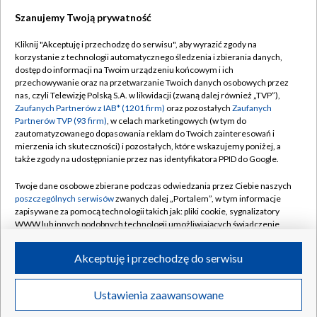
Szanujemy Twoją prywatność
Dołącz do nas:
Kliknij "Akceptuję i przechodzę do serwisu", aby wyrazić zgody na
korzystanie z technologii automatycznego śledzenia i zbierania danych,
TVP
dostęp do informacji na Twoim urządzeniu końcowym i ich
Abonament TVP
przechowywanie oraz na przetwarzanie Twoich danych osobowych przez
Regulamin TVP
nas, czyli Telewizję Polską S.A. w likwidacji (zwaną dalej również „TVP”),
Emisja w TVP
Polityka prywatności
Zaufanych Partnerów z IAB* (1201 firm)
oraz pozostałych
Zaufanych
Partnerów TVP (93 firm)
, w celach marketingowych (w tym do
Centrum informacji TVP
Moje zgody
zautomatyzowanego dopasowania reklam do Twoich zainteresowań i
mierzenia ich skuteczności) i pozostałych, które wskazujemy poniżej, a
Naziemna Telewizja Cyfrowa
Pomoc
także zgody na udostępnianie przez nas identyfikatora PPID do Google.
Sklep TVP
Biuro reklamy
Twoje dane osobowe zbierane podczas odwiedzania przez Ciebie naszych
Rada Programowa
Kontakt
poszczególnych serwisów
zwanych dalej „Portalem”, w tym informacje
zapisywane za pomocą technologii takich jak: pliki cookie, sygnalizatory
System NOS
WWW lub innych podobnych technologii umożliwiających świadczenie
dopasowanych i bezpiecznych usług, personalizację treści oraz reklam,
Informacje o nadawcy
Kanały
udostępnianie funkcji mediów społecznościowych oraz analizowanie
Akceptuję i przechodzę do serwisu
ruchu w Internecie.
Program dla prasy
©2026 Telewizja Polska S.A. w likwidacji
Biuro Reklamy
Twoje dane osobowe zbierane podczas odwiedzania przez Ciebie
Ustawienia zaawansowane
poszczególnych serwisów
na Portalu, takie jak adresy IP, identyfikatory
Ogłoszenie przetargowe
Twoich urządzeń końcowych i identyfikatory plików cookie, informacje o