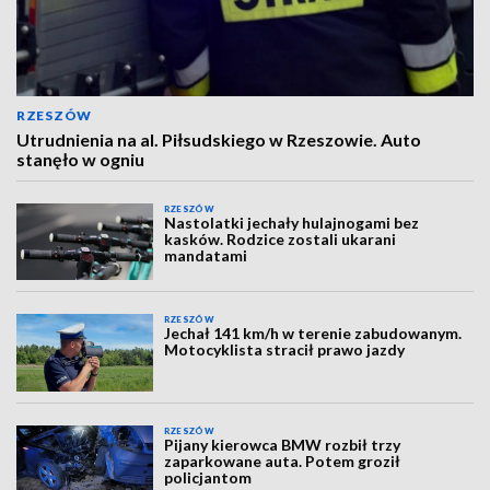
RZESZÓW
Utrudnienia na al. Piłsudskiego w Rzeszowie. Auto
stanęło w ogniu
RZESZÓW
Nastolatki jechały hulajnogami bez
kasków. Rodzice zostali ukarani
mandatami
RZESZÓW
Jechał 141 km/h w terenie zabudowanym.
Motocyklista stracił prawo jazdy
RZESZÓW
Pijany kierowca BMW rozbił trzy
zaparkowane auta. Potem groził
policjantom