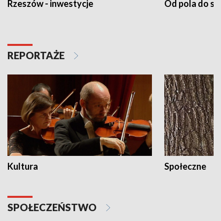
Rzeszów - inwestycje
Od pola do st
REPORTAŻE
Kultura
Społeczne
SPOŁECZEŃSTWO