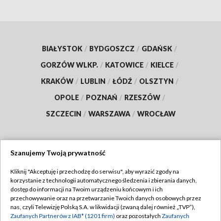
BIAŁYSTOK
/
BYDGOSZCZ
/
GDAŃSK
/
GORZÓW WLKP.
/
KATOWICE
/
KIELCE
/
KRAKÓW
/
LUBLIN
/
ŁÓDŹ
/
OLSZTYN
/
OPOLE
/
POZNAŃ
/
RZESZÓW
/
SZCZECIN
/
WARSZAWA
/
WROCŁAW
Szanujemy Twoją prywatność
Dołącz do nas:
Kliknij "Akceptuję i przechodzę do serwisu", aby wyrazić zgody na
korzystanie z technologii automatycznego śledzenia i zbierania danych,
TVP
dostęp do informacji na Twoim urządzeniu końcowym i ich
Abonament TVP
przechowywanie oraz na przetwarzanie Twoich danych osobowych przez
Regulamin TVP
nas, czyli Telewizję Polską S.A. w likwidacji (zwaną dalej również „TVP”),
Emisja w TVP
Polityka prywatności
Zaufanych Partnerów z IAB* (1201 firm)
oraz pozostałych
Zaufanych