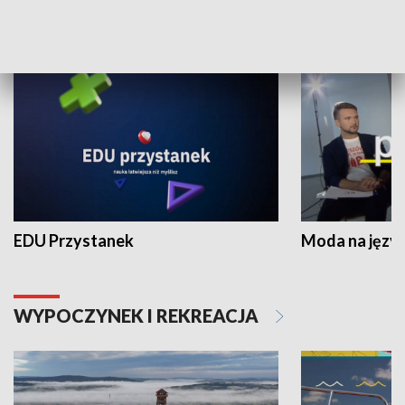
NAUKA I EDUKACJA
EDU Przystanek
Moda na język
WYPOCZYNEK I REKREACJA