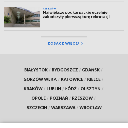
RZESZÓW
Największe podkarpackie uczelnie
zakończyły pierwszą turę rekrutacji
ZOBACZ WIĘCEJ
BIAŁYSTOK
/
BYDGOSZCZ
/
GDAŃSK
/
GORZÓW WLKP.
/
KATOWICE
/
KIELCE
/
KRAKÓW
/
LUBLIN
/
ŁÓDŹ
/
OLSZTYN
/
OPOLE
/
POZNAŃ
/
RZESZÓW
/
SZCZECIN
/
WARSZAWA
/
WROCŁAW