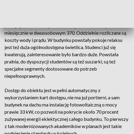
komfortowe apartamenty na wynajem. Wyposażone są w
kuchenkę indukcyjną, jest lodówka, kuchenka mikrofalowa.
Jest nowocześnie, wygodnie i niedrogo, bo za miejsce w
pokoju jednoosobowym trzeba zapłacić 400 złotych
miesięcznie w dwuosobowym 370. Oddzielnie rozliczane są
koszty wody i prądu. W budynku powstały pokoje relaksu
jest też duża ogólnodostępna świetlica. Studenci już się
kwaterują, zainteresowanie było bardzo duże. Powstała
pralnia, do dyspozycji studentów są też suszarki, są też
specjalne segmenty dostosowane do potrzeb
niepełnosprawnych.
Dostęp do obiektu jest w pełni automatyczny z
wykorzystaniem kart dostępu, nie ma już portierni, a sam
budynek na dachu ma instalację fotowoltaiczną o mocy
prawie 33 kW, co pozwoli na pokrycie około 70 procent
zużywanej energii eklektycznej całego budynku. To pierwszy
z tak modernizowanych akademików w planach jest takie
podniesienie standardu w kolejnych.