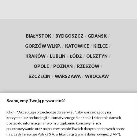
BIAŁYSTOK
/
BYDGOSZCZ
/
GDAŃSK
/
GORZÓW WLKP.
/
KATOWICE
/
KIELCE
/
KRAKÓW
/
LUBLIN
/
ŁÓDŹ
/
OLSZTYN
/
OPOLE
/
POZNAŃ
/
RZESZÓW
/
SZCZECIN
/
WARSZAWA
/
WROCŁAW
Szanujemy Twoją prywatność
Dołącz do nas:
Kliknij "Akceptuję i przechodzę do serwisu", aby wyrazić zgody na
korzystanie z technologii automatycznego śledzenia i zbierania danych,
TVP
dostęp do informacji na Twoim urządzeniu końcowym i ich
Abonament TVP
przechowywanie oraz na przetwarzanie Twoich danych osobowych przez
Regulamin TVP
nas, czyli Telewizję Polską S.A. w likwidacji (zwaną dalej również „TVP”),