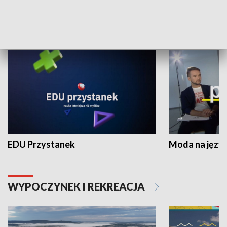
NAUKA I EDUKACJA
EDU Przystanek
Moda na język
WYPOCZYNEK I REKREACJA