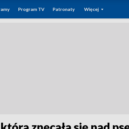
ramy
Program TV
Patronaty
Więcej
 która znęcała się nad p