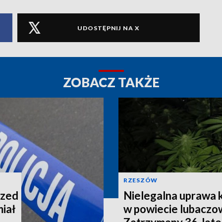
UDOSTĘPNIJ NA X
ZOBACZ TAKŻE
RZESZÓW
rzed
Nielegalna uprawa k
miał
w powiecie lubaczo