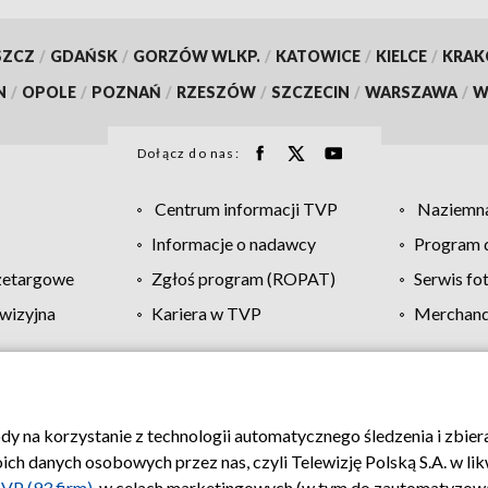
SZCZ
/
GDAŃSK
/
GORZÓW WLKP.
/
KATOWICE
/
KIELCE
/
KRA
N
/
OPOLE
/
POZNAŃ
/
RZESZÓW
/
SZCZECIN
/
WARSZAWA
/
W
Dołącz do nas:
Centrum informacji TVP
Naziemna
Informacje o nadawcy
Program d
zetargowe
Zgłoś program (ROPAT)
Serwis fo
wizyjna
Kariera w TVP
Merchandi
Polityka prywatności
Moje zgody
Pomoc
Biuro re
ody na korzystanie z technologii automatycznego śledzenia i zbie
 danych osobowych przez nas, czyli Telewizję Polską S.A. w likw
VP (93 firm)
, w celach marketingowych (w tym do zautomatyzow