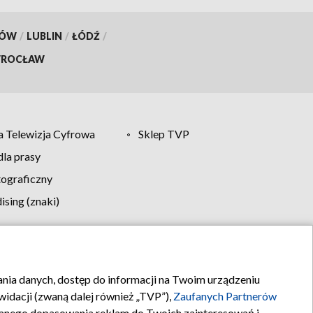
KÓW
/
LUBLIN
/
ŁÓDŹ
/
ROCŁAW
 Telewizja Cyfrowa
Sklep TVP
la prasy
tograficzny
sing (znaki)
klamy
Kontakt
rania danych, dostęp do informacji na Twoim urządzeniu
idacji (zwaną dalej również „TVP”),
Zaufanych Partnerów
anego dopasowania reklam do Twoich zainteresowań i