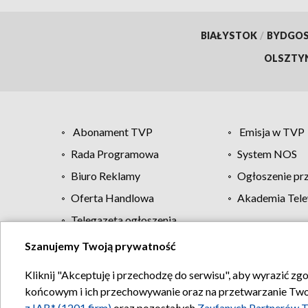
BIAŁYSTOK
/
BYDGO
OLSZTY
Abonament TVP
Emisja w TVP
Rada Programowa
System NOS
Biuro Reklamy
Ogłoszenie pr
Oferta Handlowa
Akademia Tele
Telegazeta ogłoszenia
Szanujemy Twoją prywatność
Regulamin TVP
Kliknij "Akceptuję i przechodzę do serwisu", aby wyrazić zg
końcowym i ich przechowywanie oraz na przetwarzanie Twoich
z IAB* (1201 firm)
oraz pozostałych
Zaufanych Partnerów T