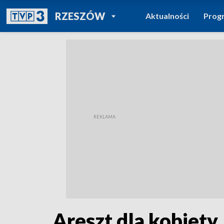
POWRÓT DO
RZESZÓW
Aktualności
Prog
TVP REGIONY
Areszt dla kobiety,