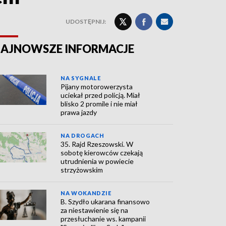
UDOSTĘPNIJ:
AJNOWSZE INFORMACJE
NA SYGNALE
Pijany motorowerzysta
uciekał przed policją. Miał
blisko 2 promile i nie miał
prawa jazdy
NA DROGACH
35. Rajd Rzeszowski. W
sobotę kierowców czekają
utrudnienia w powiecie
strzyżowskim
NA WOKANDZIE
B. Szydło ukarana finansowo
za niestawienie się na
przesłuchanie ws. kampanii