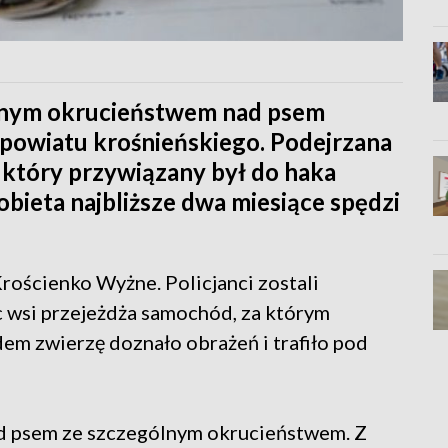
ólnym okrucieństwem nad psem
 powiatu krośnieńskiego. Podejrzana
 który przywiązany był do haka
bieta najbliższe dwa miesiące spędzi
rościenko Wyżne. Policjanci zostali
c wsi przejeżdża samochód, za którym
dem zwierzę doznało obrażeń i trafiło pod
nad psem ze szczególnym okrucieństwem. Z