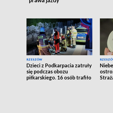
prawa jazdy
RZESZÓW
RZESZ
Dzieci z Podkarpacia zatruły
Niebe
się podczas obozu
ostro
piłkarskiego. 16 osób trafiło
Straż
do szpitali