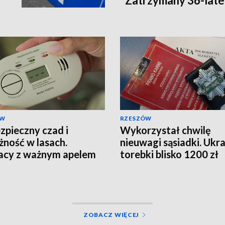
Zatrzymany 36-late
ÓW
RZESZÓW
zpieczny czad i
Wykorzystał chwilę
żność w lasach.
nieuwagi sąsiadki. Ukra
acy z ważnym apelem
torebki blisko 1200 zł
ZOBACZ WIĘCEJ