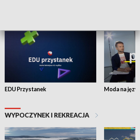
NAUKA I EDUKACJA
EDU Przystanek
Moda na język
WYPOCZYNEK I REKREACJA