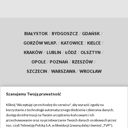
BIAŁYSTOK
/
BYDGOSZCZ
/
GDAŃSK
/
GORZÓW WLKP.
/
KATOWICE
/
KIELCE
/
KRAKÓW
/
LUBLIN
/
ŁÓDŹ
/
OLSZTYN
/
OPOLE
/
POZNAŃ
/
RZESZÓW
/
SZCZECIN
/
WARSZAWA
/
WROCŁAW
Szanujemy Twoją prywatność
Dołącz do nas:
Kliknij "Akceptuję i przechodzę do serwisu", aby wyrazić zgody na
korzystanie z technologii automatycznego śledzenia i zbierania danych,
TVP
dostęp do informacji na Twoim urządzeniu końcowym i ich
Abonament TVP
przechowywanie oraz na przetwarzanie Twoich danych osobowych przez
Regulamin TVP
nas, czyli Telewizję Polską S.A. w likwidacji (zwaną dalej również „TVP”),