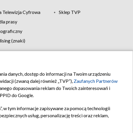
 Telewizja Cyfrowa
Sklep TVP
la prasy
tograficzny
sing (znaki)
klamy
Kontakt
rania danych, dostęp do informacji na Twoim urządzeniu
idacji (zwaną dalej również „TVP”),
Zaufanych Partnerów
anego dopasowania reklam do Twoich zainteresowań i
a PPID do Google.
”, w tym informacje zapisywane za pomocą technologii
zpiecznych usług, personalizację treści oraz reklam,