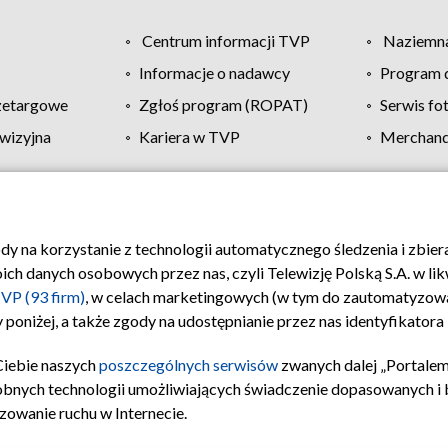
Centrum informacji TVP
Naziemna
Informacje o nadawcy
Program d
zetargowe
Zgłoś program (ROPAT)
Serwis fo
wizyjna
Kariera w TVP
Merchandi
Polityka prywatności
Moje zgody
Pomoc
Biuro re
ody na korzystanie z technologii automatycznego śledzenia i zbie
 danych osobowych przez nas, czyli Telewizję Polską S.A. w likw
VP (93 firm)
, w celach marketingowych (w tym do zautomatyzow
 poniżej, a także zgody na udostępnianie przez nas identyfikator
Ciebie naszych
poszczególnych serwisów
zwanych dalej „Portalem
obnych technologii umożliwiających świadczenie dopasowanych i be
zowanie ruchu w Internecie.