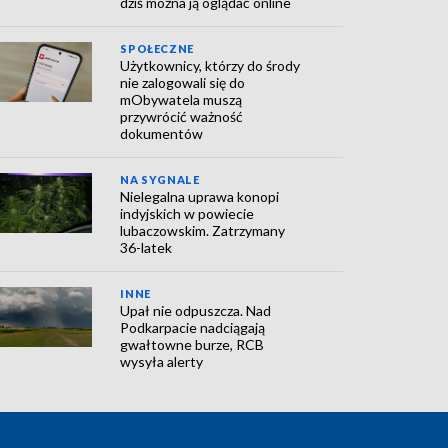
dziś można ją oglądać online
SPOŁECZNE
Użytkownicy, którzy do środy
nie zalogowali się do
mObywatela muszą
przywrócić ważność
dokumentów
NA SYGNALE
Nielegalna uprawa konopi
indyjskich w powiecie
lubaczowskim. Zatrzymany
36-latek
INNE
Upał nie odpuszcza. Nad
Podkarpacie nadciągają
gwałtowne burze, RCB
wysyła alerty