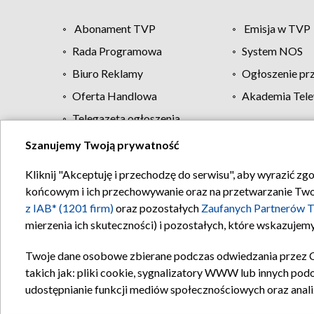
Abonament TVP
Emisja w TVP
Rada Programowa
System NOS
Biuro Reklamy
Ogłoszenie pr
Oferta Handlowa
Akademia Tele
Telegazeta ogłoszenia
Szanujemy Twoją prywatność
Regulamin TVP
Kliknij "Akceptuję i przechodzę do serwisu", aby wyrazić zg
końcowym i ich przechowywanie oraz na przetwarzanie Twoich
z IAB* (1201 firm)
oraz pozostałych
Zaufanych Partnerów T
mierzenia ich skuteczności) i pozostałych, które wskazujemy
Twoje dane osobowe zbierane podczas odwiedzania przez 
takich jak: pliki cookie, sygnalizatory WWW lub innych pod
udostępnianie funkcji mediów społecznościowych oraz anali