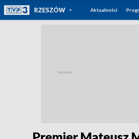
POWRÓT DO
RZESZÓW
Aktualności
Prog
TVP REGIONY
Premier Mateusz M