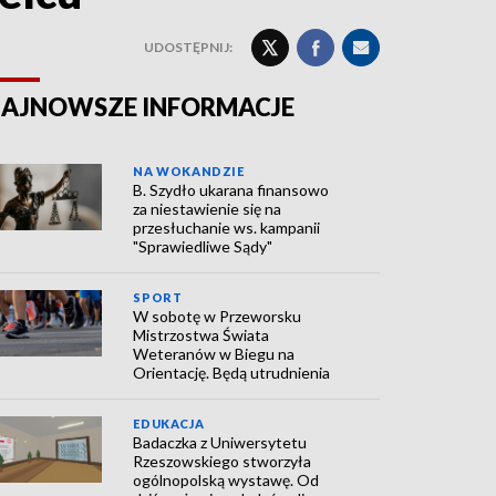
UDOSTĘPNIJ:
AJNOWSZE INFORMACJE
NA WOKANDZIE
B. Szydło ukarana finansowo
za niestawienie się na
przesłuchanie ws. kampanii
"Sprawiedliwe Sądy"
SPORT
W sobotę w Przeworsku
Mistrzostwa Świata
Weteranów w Biegu na
Orientację. Będą utrudnienia
EDUKACJA
Badaczka z Uniwersytetu
Rzeszowskiego stworzyła
ogólnopolską wystawę. Od