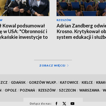
ÓW
RZESZÓW
ł Kowal podsumował
Adrian Zandberg odwie
ę w USA: "Obronność i
Krosno. Krytykował o
kańskie inwestycje to
system edukacji i służb
ytet"
zdrowia
ZOBACZ WIĘCEJ
SZCZ
/
GDAŃSK
/
GORZÓW WLKP.
/
KATOWICE
/
KIELCE
/
KRA
N
/
OPOLE
/
POZNAŃ
/
RZESZÓW
/
SZCZECIN
/
WARSZAWA
/
W
Dołącz do nas: