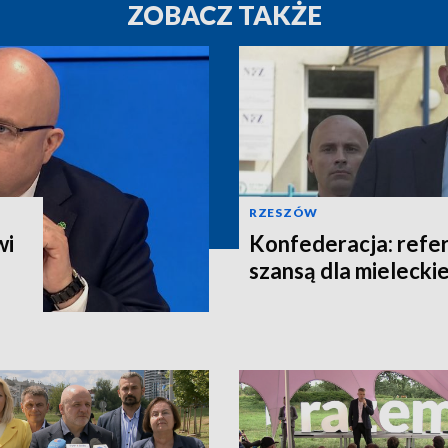
ZOBACZ TAKŻE
RZESZÓW
wi
Konfederacja: refe
szansą dla mieleckie