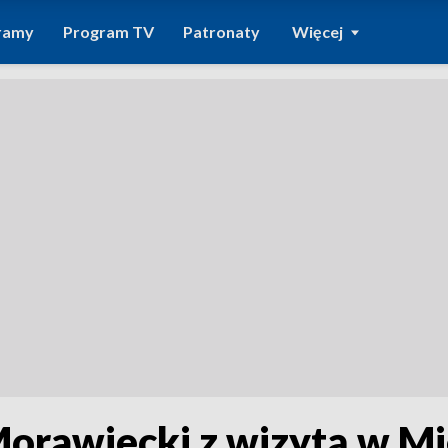
ramy
Program TV
Patronaty
Więcej
orawiecki z wizytą w Mi