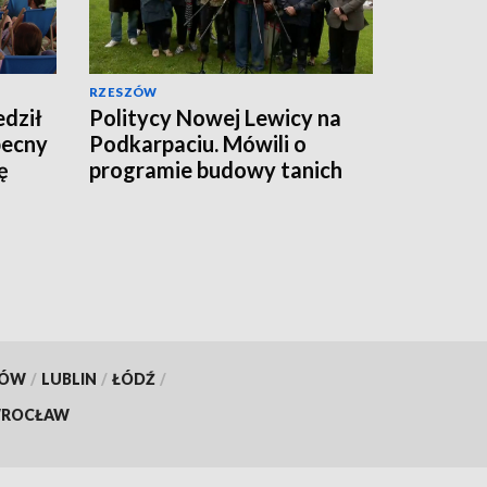
RZESZÓW
dził
Politycy Nowej Lewicy na
becny
Podkarpaciu. Mówili o
ę
programie budowy tanich
mieszkań
KÓW
/
LUBLIN
/
ŁÓDŹ
/
ROCŁAW