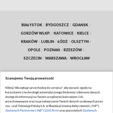
BIAŁYSTOK
/
BYDGOSZCZ
/
GDAŃSK
/
GORZÓW WLKP.
/
KATOWICE
/
KIELCE
/
KRAKÓW
/
LUBLIN
/
ŁÓDŹ
/
OLSZTYN
/
OPOLE
/
POZNAŃ
/
RZESZÓW
/
SZCZECIN
/
WARSZAWA
/
WROCŁAW
Szanujemy Twoją prywatność
Dołącz do nas:
Kliknij "Akceptuję i przechodzę do serwisu", aby wyrazić zgody na
korzystanie z technologii automatycznego śledzenia i zbierania danych,
TVP
dostęp do informacji na Twoim urządzeniu końcowym i ich
Abonament TVP
przechowywanie oraz na przetwarzanie Twoich danych osobowych przez
Regulamin TVP
nas, czyli Telewizję Polską S.A. w likwidacji (zwaną dalej również „TVP”),
Emisja w TVP
Polityka prywatności
Zaufanych Partnerów z IAB* (1201 firm)
oraz pozostałych
Zaufanych