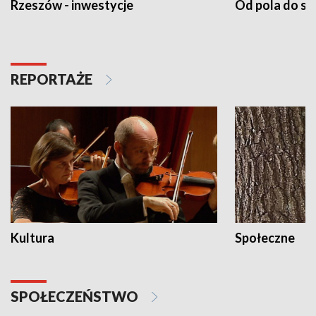
Rzeszów - inwestycje
Od pola do st
REPORTAŻE
Kultura
Społeczne
SPOŁECZEŃSTWO