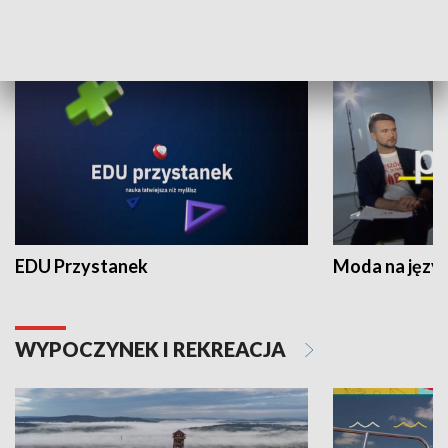
NAUKA I EDUKACJA
EDU Przystanek
Moda na język
WYPOCZYNEK I REKREACJA