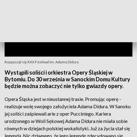
Rozpoczął się XXX Festiwal im. Adama Didura
Wystąpili soliści i orkiestra Opery Śląskiej w
Bytomiu. Do 30 września w Sanockim Domu Kultury
będzie można zobaczyć nie tylko gwiazdy opery.
Opera Śląska jest w nieustannej trasie. Promując operę -
realizuje wolę swojego założyciela Adama Didura. W Sanoku
jej soliści zaśpiewali arie z oper Pucciniego. Kariera
urodzonego w Woli Sękowej Adama Didura nie miała sobie
równych w dziejach polskiej wokalistyki. Już za życia stał się
legendą. Nic dziwnego, że jego legendę zdecydowano się