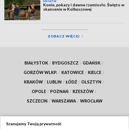
RZESZÓW
Konie, pokazy i dawne rzemiosło. Święto w
skansenie w Kolbuszowej
ZOBACZ WIĘCEJ
BIAŁYSTOK
/
BYDGOSZCZ
/
GDAŃSK
/
GORZÓW WLKP.
/
KATOWICE
/
KIELCE
/
KRAKÓW
/
LUBLIN
/
ŁÓDŹ
/
OLSZTYN
/
OPOLE
/
POZNAŃ
/
RZESZÓW
/
SZCZECIN
/
WARSZAWA
/
WROCŁAW
Szanujemy Twoją prywatność
Dołącz do nas: