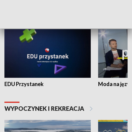
NAUKA I EDUKACJA
EDU Przystanek
Moda na język
WYPOCZYNEK I REKREACJA