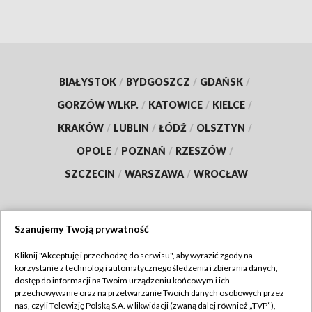
BIAŁYSTOK
/
BYDGOSZCZ
/
GDAŃSK
/
GORZÓW WLKP.
/
KATOWICE
/
KIELCE
/
KRAKÓW
/
LUBLIN
/
ŁÓDŹ
/
OLSZTYN
/
OPOLE
/
POZNAŃ
/
RZESZÓW
/
SZCZECIN
/
WARSZAWA
/
WROCŁAW
Szanujemy Twoją prywatność
Dołącz do nas:
Kliknij "Akceptuję i przechodzę do serwisu", aby wyrazić zgody na
korzystanie z technologii automatycznego śledzenia i zbierania danych,
TVP
dostęp do informacji na Twoim urządzeniu końcowym i ich
Abonament TVP
przechowywanie oraz na przetwarzanie Twoich danych osobowych przez
Regulamin TVP
nas, czyli Telewizję Polską S.A. w likwidacji (zwaną dalej również „TVP”),