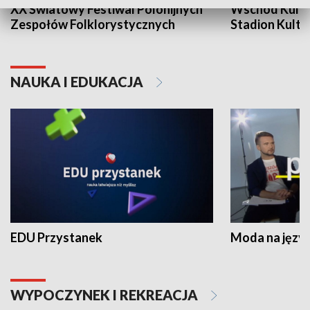
XX Światowy Festiwal Polonijnych
Wschód Kultur
Zespołów Folklorystycznych
Stadion Kultu
NAUKA I EDUKACJA
EDU Przystanek
Moda na język
WYPOCZYNEK I REKREACJA