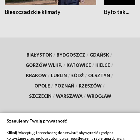
Bieszczadzkie klimaty
Było tak...
BIAŁYSTOK
/
BYDGOSZCZ
/
GDAŃSK
/
GORZÓW WLKP.
/
KATOWICE
/
KIELCE
/
KRAKÓW
/
LUBLIN
/
ŁÓDŹ
/
OLSZTYN
/
OPOLE
/
POZNAŃ
/
RZESZÓW
/
SZCZECIN
/
WARSZAWA
/
WROCŁAW
Szanujemy Twoją prywatność
Dołącz do nas:
Kliknij "Akceptuję i przechodzę do serwisu", aby wyrazić zgody na
korzystanie z technologii automatycznego śledzenia i zbierania danych,
TVP