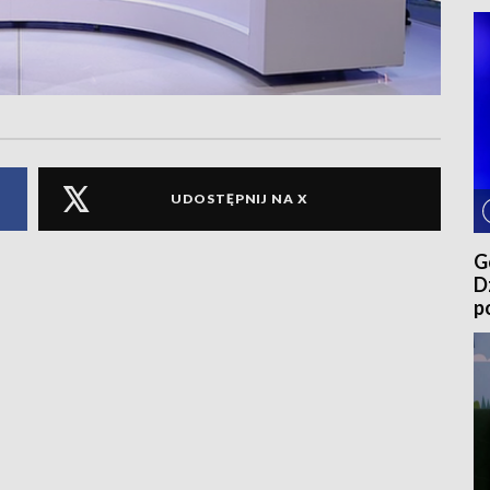
UDOSTĘPNIJ NA X
G
D
p