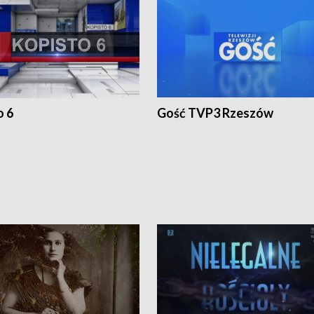
o 6
Gość TVP3 Rzeszów