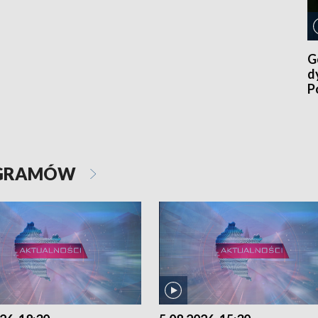
G
d
P
p
OGRAMÓW