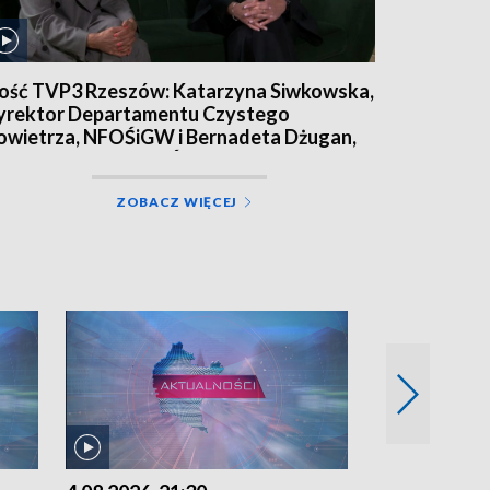
ość TVP3 Rzeszów: Katarzyna Siwkowska,
yrektor Departamentu Czystego
owietrza, NFOŚiGW i Bernadeta Dżugan,
rezes zarządu WFOŚiGW w Rzeszowie
ZOBACZ WIĘCEJ