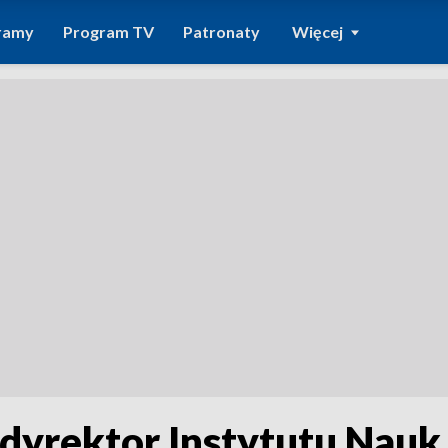
ramy
Program TV
Patronaty
Więcej
- dyrektor Instytutu Nau