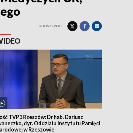
iego
UDOSTĘPNIJ:
WIDEO
ość TVP3 Rzeszów: Dr hab. Dariusz
waneczko, dyr. Oddziału Instytutu Pamięci
arodowej w Rzeszowie