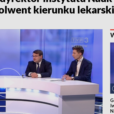
olwent kierunku lekarsk
G
I
N