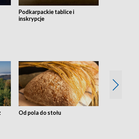
Podkarpackie tablice i
Szlakiem arc
inskrypcje
drewnianej
z
Od pola do stołu
50 lat ochro
przyrodnicz
Zachodnich