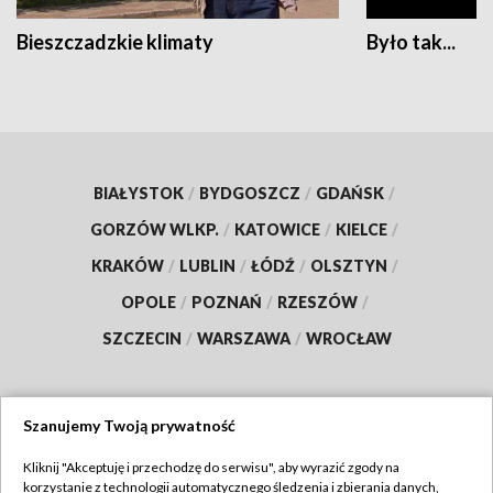
Bieszczadzkie klimaty
Było tak...
BIAŁYSTOK
/
BYDGOSZCZ
/
GDAŃSK
/
GORZÓW WLKP.
/
KATOWICE
/
KIELCE
/
KRAKÓW
/
LUBLIN
/
ŁÓDŹ
/
OLSZTYN
/
OPOLE
/
POZNAŃ
/
RZESZÓW
/
SZCZECIN
/
WARSZAWA
/
WROCŁAW
Szanujemy Twoją prywatność
Dołącz do nas:
Kliknij "Akceptuję i przechodzę do serwisu", aby wyrazić zgody na
korzystanie z technologii automatycznego śledzenia i zbierania danych,
TVP