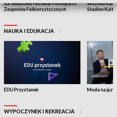
XX Światowy Festiwal Polonijnych
Wschód Kultur
Zespołów Folklorystycznych
Stadion Kultu
NAUKA I EDUKACJA
EDU Przystanek
Moda na język
WYPOCZYNEK I REKREACJA