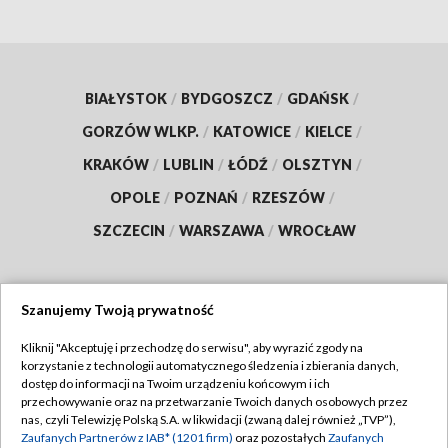
BIAŁYSTOK
/
BYDGOSZCZ
/
GDAŃSK
/
GORZÓW WLKP.
/
KATOWICE
/
KIELCE
/
KRAKÓW
/
LUBLIN
/
ŁÓDŹ
/
OLSZTYN
/
OPOLE
/
POZNAŃ
/
RZESZÓW
/
SZCZECIN
/
WARSZAWA
/
WROCŁAW
Szanujemy Twoją prywatność
Dołącz do nas:
Kliknij "Akceptuję i przechodzę do serwisu", aby wyrazić zgody na
korzystanie z technologii automatycznego śledzenia i zbierania danych,
TVP
dostęp do informacji na Twoim urządzeniu końcowym i ich
Abonament TVP
przechowywanie oraz na przetwarzanie Twoich danych osobowych przez
Regulamin TVP
nas, czyli Telewizję Polską S.A. w likwidacji (zwaną dalej również „TVP”),
Emisja w TVP
Polityka prywatności
Zaufanych Partnerów z IAB* (1201 firm)
oraz pozostałych
Zaufanych