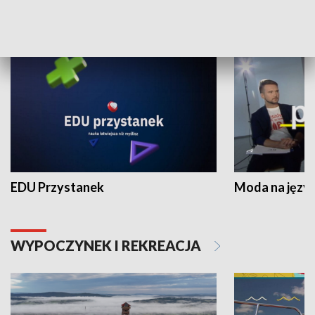
NAUKA I EDUKACJA
EDU Przystanek
Moda na język
WYPOCZYNEK I REKREACJA