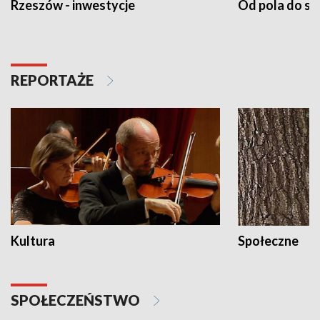
Rzeszów - inwestycje
Od pola do st
REPORTAŻE
Kultura
Społeczne
SPOŁECZEŃSTWO