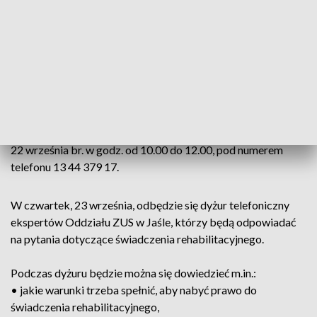
- jak umówić się na wideokonsultacje z ekspertem ZUS i jak
się do niej przygotować,
- jakie sprawy możesz załatwić podczas e-wizyty,
- jakie są korzyści z przekazywania świadczeń na konto
bankowe,
- jak dokonać zmiany sposobu wypłaty świadczenia.
Odpowiedzi na pytania i wątpliwości będzie można uzyskać
22 września br. w godz. od 10.00 do 12.00, pod numerem
telefonu 13 44 379 17.
W czwartek, 23 września, odbędzie się dyżur telefoniczny
ekspertów Oddziału ZUS w Jaśle, którzy będą odpowiadać
na pytania dotyczące świadczenia rehabilitacyjnego.
Podczas dyżuru będzie można się dowiedzieć m.in.:
• jakie warunki trzeba spełnić, aby nabyć prawo do
świadczenia rehabilitacyjnego,