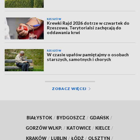
RZESZÓW
Krewki Rajd 2026 dotrze w czwartek do
Rzeszowa. Terytorialsi zachęcają do
oddawania krwi
RZESZÓW
W czasie upałów pamiętajmy o osobach
starszych, samotnych i chorych
ZOBACZ WIĘCEJ
BIAŁYSTOK
/
BYDGOSZCZ
/
GDAŃSK
/
GORZÓW WLKP.
/
KATOWICE
/
KIELCE
/
KRAKÓW
/
LUBLIN
/
ŁÓDŹ
/
OLSZTYN
/