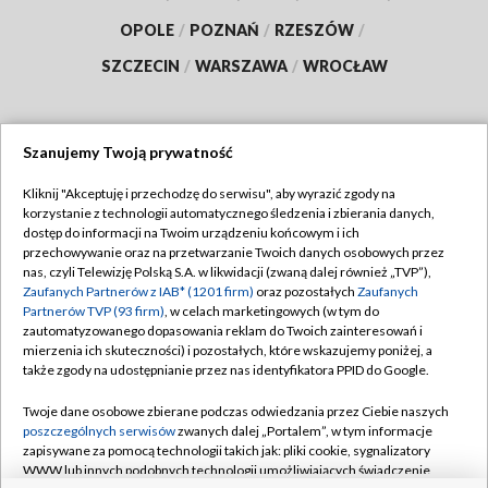
OPOLE
/
POZNAŃ
/
RZESZÓW
/
SZCZECIN
/
WARSZAWA
/
WROCŁAW
Szanujemy Twoją prywatność
Dołącz do nas:
Kliknij "Akceptuję i przechodzę do serwisu", aby wyrazić zgody na
korzystanie z technologii automatycznego śledzenia i zbierania danych,
TVP
dostęp do informacji na Twoim urządzeniu końcowym i ich
Abonament TVP
przechowywanie oraz na przetwarzanie Twoich danych osobowych przez
Regulamin TVP
nas, czyli Telewizję Polską S.A. w likwidacji (zwaną dalej również „TVP”),
Emisja w TVP
Polityka prywatności
Zaufanych Partnerów z IAB* (1201 firm)
oraz pozostałych
Zaufanych
Partnerów TVP (93 firm)
, w celach marketingowych (w tym do
Centrum informacji TVP
Moje zgody
zautomatyzowanego dopasowania reklam do Twoich zainteresowań i
mierzenia ich skuteczności) i pozostałych, które wskazujemy poniżej, a
Naziemna Telewizja Cyfrowa
Pomoc
także zgody na udostępnianie przez nas identyfikatora PPID do Google.
Sklep TVP
Biuro reklamy
Twoje dane osobowe zbierane podczas odwiedzania przez Ciebie naszych
Rada Programowa
Kontakt
poszczególnych serwisów
zwanych dalej „Portalem”, w tym informacje
zapisywane za pomocą technologii takich jak: pliki cookie, sygnalizatory
System NOS
WWW lub innych podobnych technologii umożliwiających świadczenie