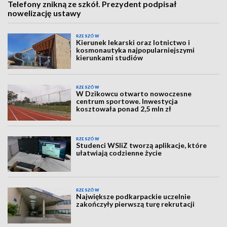
Telefony znikną ze szkół. Prezydent podpisał
nowelizację ustawy
RZESZÓW
Kierunek lekarski oraz lotnictwo i
kosmonautyka najpopularniejszymi
kierunkami studiów
RZESZÓW
W Dzikowcu otwarto nowoczesne
centrum sportowe. Inwestycja
kosztowała ponad 2,5 mln zł
RZESZÓW
Studenci WSIiZ tworzą aplikacje, które
ułatwiają codzienne życie
RZESZÓW
Największe podkarpackie uczelnie
zakończyły pierwszą turę rekrutacji