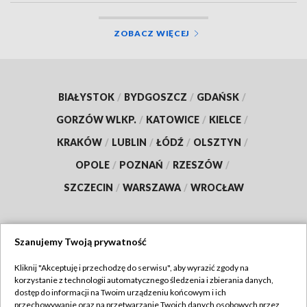
ZOBACZ WIĘCEJ
BIAŁYSTOK
/
BYDGOSZCZ
/
GDAŃSK
/
GORZÓW WLKP.
/
KATOWICE
/
KIELCE
/
KRAKÓW
/
LUBLIN
/
ŁÓDŹ
/
OLSZTYN
/
OPOLE
/
POZNAŃ
/
RZESZÓW
/
SZCZECIN
/
WARSZAWA
/
WROCŁAW
Szanujemy Twoją prywatność
Dołącz do nas:
Kliknij "Akceptuję i przechodzę do serwisu", aby wyrazić zgody na
korzystanie z technologii automatycznego śledzenia i zbierania danych,
TVP
dostęp do informacji na Twoim urządzeniu końcowym i ich
Abonament TVP
przechowywanie oraz na przetwarzanie Twoich danych osobowych przez