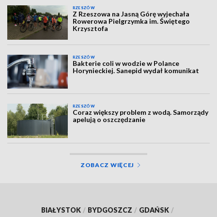
RZESZÓW
Z Rzeszowa na Jasną Górę wyjechała
Rowerowa Pielgrzymka im. Świętego
Krzysztofa
RZESZÓW
Bakterie coli w wodzie w Polance
Horynieckiej. Sanepid wydał komunikat
RZESZÓW
Coraz większy problem z wodą. Samorządy
apelują o oszczędzanie
ZOBACZ WIĘCEJ
BIAŁYSTOK
/
BYDGOSZCZ
/
GDAŃSK
/