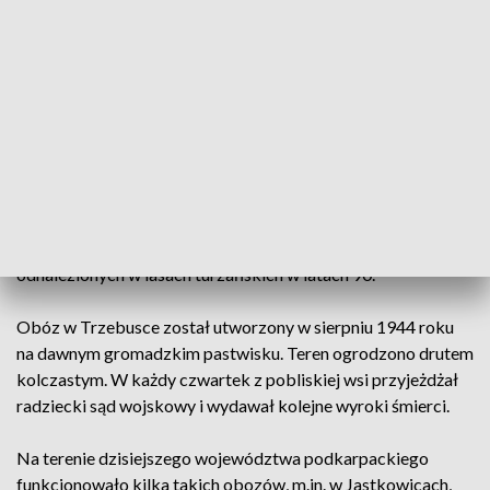
Kazimierza Górnego odprawiono w miejscu
prawdopodobnego spoczynku pomordowanych więźniów
obozu w Trzebusce. Prawdopodobnego, bo ich grobów
dotychczas nie odnaleziono. Oprawcy robili wszystko, by
zatrzeć ślady. Metody NKWD były podobne jak w Katyniu,
przypominał dziś w homilii ksiądz doktor Piotr Potyrała. Las
turzański nazywany jest "Małym Katyniem".
Ofiary miały skrępowane ręce, mordowani ginęli dodatkowo
poniżeni, bo nadzy - to wykazały badania szczątków
odnalezionych w lasach turzańskich w latach 90.
Obóz w Trzebusce został utworzony w sierpniu 1944 roku
na dawnym gromadzkim pastwisku. Teren ogrodzono drutem
kolczastym. W każdy czwartek z pobliskiej wsi przyjeżdżał
radziecki sąd wojskowy i wydawał kolejne wyroki śmierci.
Na terenie dzisiejszego województwa podkarpackiego
funkcjonowało kilka takich obozów, m.in. w Jastkowicach,