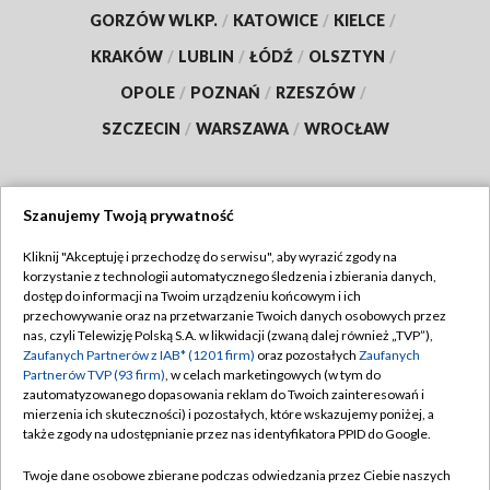
GORZÓW WLKP.
/
KATOWICE
/
KIELCE
/
KRAKÓW
/
LUBLIN
/
ŁÓDŹ
/
OLSZTYN
/
OPOLE
/
POZNAŃ
/
RZESZÓW
/
SZCZECIN
/
WARSZAWA
/
WROCŁAW
Szanujemy Twoją prywatność
Dołącz do nas:
Kliknij "Akceptuję i przechodzę do serwisu", aby wyrazić zgody na
korzystanie z technologii automatycznego śledzenia i zbierania danych,
TVP
dostęp do informacji na Twoim urządzeniu końcowym i ich
Abonament TVP
przechowywanie oraz na przetwarzanie Twoich danych osobowych przez
Regulamin TVP
nas, czyli Telewizję Polską S.A. w likwidacji (zwaną dalej również „TVP”),
Emisja w TVP
Polityka prywatności
Zaufanych Partnerów z IAB* (1201 firm)
oraz pozostałych
Zaufanych
Partnerów TVP (93 firm)
, w celach marketingowych (w tym do
Centrum informacji TVP
Moje zgody
zautomatyzowanego dopasowania reklam do Twoich zainteresowań i
mierzenia ich skuteczności) i pozostałych, które wskazujemy poniżej, a
Naziemna Telewizja Cyfrowa
Pomoc
także zgody na udostępnianie przez nas identyfikatora PPID do Google.
Sklep TVP
Biuro reklamy
Twoje dane osobowe zbierane podczas odwiedzania przez Ciebie naszych