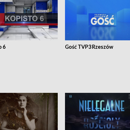
o 6
Gość TVP3 Rzeszów