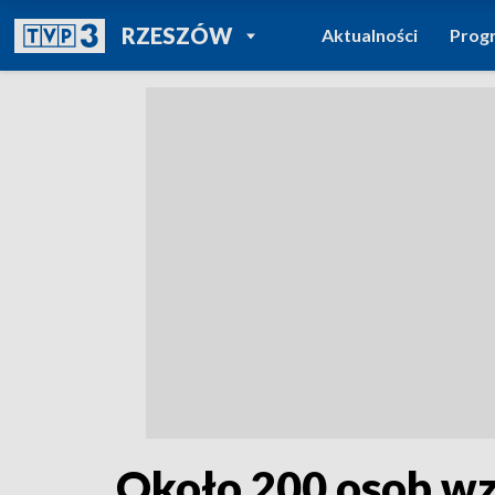
POWRÓT DO
RZESZÓW
Aktualności
Prog
TVP REGIONY
Około 200 osob wz