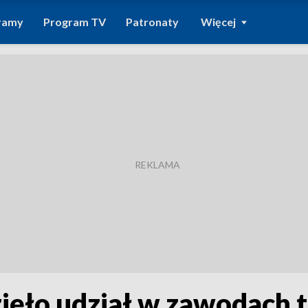
ramy
Program TV
Patronaty
Więcej
ięło udział w zawodach 