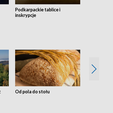
Podkarpackie tablice i
Szlakiem arc
inskrypcje
drewnianej
z
Od pola do stołu
50 lat ochro
przyrodnicz
Zachodnich