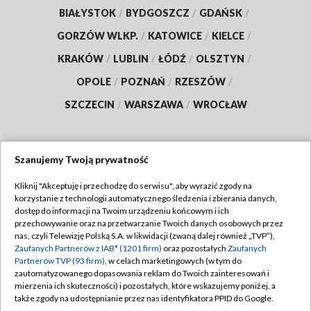
BIAŁYSTOK
/
BYDGOSZCZ
/
GDAŃSK
/
GORZÓW WLKP.
/
KATOWICE
/
KIELCE
/
KRAKÓW
/
LUBLIN
/
ŁÓDŹ
/
OLSZTYN
/
OPOLE
/
POZNAŃ
/
RZESZÓW
/
SZCZECIN
/
WARSZAWA
/
WROCŁAW
Szanujemy Twoją prywatność
Dołącz do nas:
Kliknij "Akceptuję i przechodzę do serwisu", aby wyrazić zgody na
korzystanie z technologii automatycznego śledzenia i zbierania danych,
TVP
dostęp do informacji na Twoim urządzeniu końcowym i ich
Abonament TVP
przechowywanie oraz na przetwarzanie Twoich danych osobowych przez
Regulamin TVP
nas, czyli Telewizję Polską S.A. w likwidacji (zwaną dalej również „TVP”),
Emisja w TVP
Polityka prywatności
Zaufanych Partnerów z IAB* (1201 firm)
oraz pozostałych
Zaufanych
Partnerów TVP (93 firm)
, w celach marketingowych (w tym do
Centrum informacji TVP
Moje zgody
zautomatyzowanego dopasowania reklam do Twoich zainteresowań i
mierzenia ich skuteczności) i pozostałych, które wskazujemy poniżej, a
Naziemna Telewizja Cyfrowa
Pomoc
także zgody na udostępnianie przez nas identyfikatora PPID do Google.