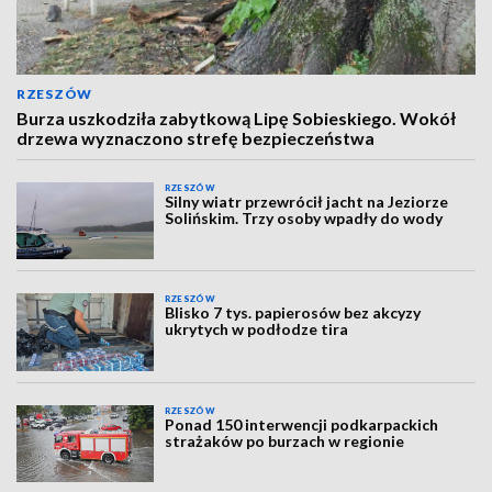
RZESZÓW
Burza uszkodziła zabytkową Lipę Sobieskiego. Wokół
drzewa wyznaczono strefę bezpieczeństwa
RZESZÓW
Silny wiatr przewrócił jacht na Jeziorze
Solińskim. Trzy osoby wpadły do wody
RZESZÓW
Blisko 7 tys. papierosów bez akcyzy
ukrytych w podłodze tira
RZESZÓW
Ponad 150 interwencji podkarpackich
strażaków po burzach w regionie