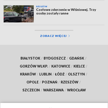
RZESZÓW
Czołowe zderzenie w Wiśniowej. Trzy
osoby zostały ranne
ZOBACZ WIĘCEJ
BIAŁYSTOK
/
BYDGOSZCZ
/
GDAŃSK
/
GORZÓW WLKP.
/
KATOWICE
/
KIELCE
/
KRAKÓW
/
LUBLIN
/
ŁÓDŹ
/
OLSZTYN
/
OPOLE
/
POZNAŃ
/
RZESZÓW
/
SZCZECIN
/
WARSZAWA
/
WROCŁAW