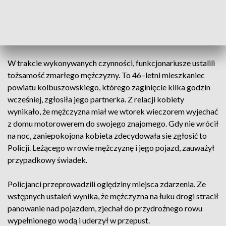
został poinformowany o ujawnieniu w rowie, przy drodze
relacji Hucina - Niwiska, ciała mężczyzny. Obok niego
znajdował się motorower simson. Na miejsce skierowano
grupę dochodzeniowo-śledczą, obecny był też prokurator.
W trakcie wykonywanych czynności, funkcjonariusze ustalili
tożsamość zmarłego mężczyzny. To 46–letni mieszkaniec
powiatu kolbuszowskiego, którego zaginięcie kilka godzin
wcześniej, zgłosiła jego partnerka. Z relacji kobiety
wynikało, że mężczyzna miał we wtorek wieczorem wyjechać
z domu motorowerem do swojego znajomego. Gdy nie wrócił
na noc, zaniepokojona kobieta zdecydowała sie zgłosić to
Policji. Leżącego w rowie mężczyznę i jego pojazd, zauważył
przypadkowy świadek.
Policjanci przeprowadzili oględziny miejsca zdarzenia. Ze
wstępnych ustaleń wynika, że mężczyzna na łuku drogi stracił
panowanie nad pojazdem, zjechał do przydrożnego rowu
wypełnionego wodą i uderzył w przepust.