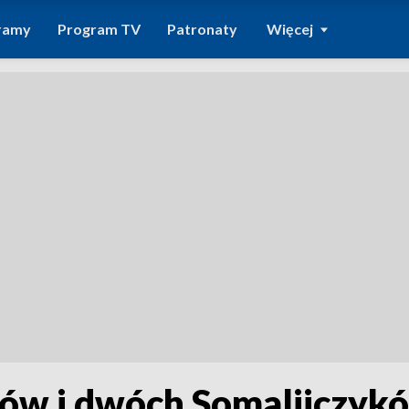
ramy
Program TV
Patronaty
Więcej
ów i dwóch Somalijczyk