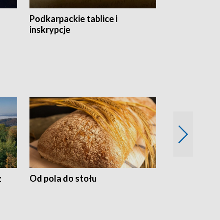
Podkarpackie tablice i
Szlakiem arc
inskrypcje
drewnianej
z
Od pola do stołu
50 lat ochro
przyrodnicz
Zachodnich