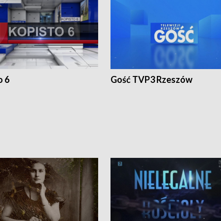
o 6
Gość TVP3 Rzeszów