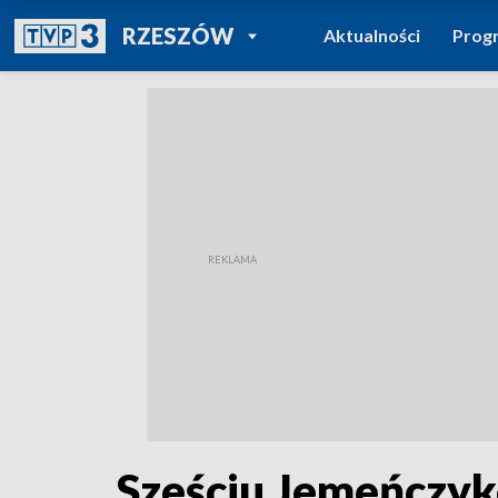
POWRÓT DO
RZESZÓW
Aktualności
Prog
TVP REGIONY
Sześciu Jemeńczyk