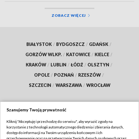
ZOBACZ WIĘCEJ
BIAŁYSTOK
/
BYDGOSZCZ
/
GDAŃSK
/
GORZÓW WLKP.
/
KATOWICE
/
KIELCE
/
KRAKÓW
/
LUBLIN
/
ŁÓDŹ
/
OLSZTYN
/
OPOLE
/
POZNAŃ
/
RZESZÓW
/
SZCZECIN
/
WARSZAWA
/
WROCŁAW
Szanujemy Twoją prywatność
Dołącz do nas:
Kliknij "Akceptuję i przechodzę do serwisu", aby wyrazić zgody na
korzystanie z technologii automatycznego śledzenia i zbierania danych,
TVP
dostęp do informacji na Twoim urządzeniu końcowym i ich
Abonament TVP
przechowywanie oraz na przetwarzanie Twoich danych osobowych przez