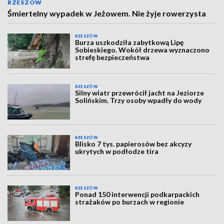
RZESZÓW
Śmiertelny wypadek w Jeżowem. Nie żyje rowerzysta
RZESZÓW
Burza uszkodziła zabytkową Lipę
Sobieskiego. Wokół drzewa wyznaczono
strefę bezpieczeństwa
RZESZÓW
Silny wiatr przewrócił jacht na Jeziorze
Solińskim. Trzy osoby wpadły do wody
RZESZÓW
Blisko 7 tys. papierosów bez akcyzy
ukrytych w podłodze tira
RZESZÓW
Ponad 150 interwencji podkarpackich
strażaków po burzach w regionie