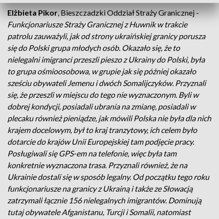
Elżbieta Pikor
, Bieszczadzki Oddział Straży Granicznej -
Funkcjonariusze Straży Granicznej z Huwnik w trakcie
patrolu zauważyli, jak od strony ukraińskiej granicy porusza
się do Polski grupa młodych osób. Okazało się, że to
nielegalni imigranci przeszli pieszo z Ukrainy do Polski, była
to grupa ośmioosobowa, w grupie jak się później okazało
sześciu obywateli Jemenu i dwóch Somalijczyków. Przyznali
się, że przeszli w miejscu do tego nie wyznaczonym. Byli w
dobrej kondycji, posiadali ubrania na zmianę, posiadali w
plecaku również pieniądze, jak mówili Polska nie była dla nich
krajem docelowym, był to kraj tranzytowy, ich celem było
dotarcie do krajów Unii Europejskiej tam podjęcie pracy.
Posługiwali się GPS-em na telefonie, więc była tam
konkretnie wyznaczona trasa. Przyznali również, że na
Ukrainie dostali się w sposób legalny. Od początku tego roku
funkcjonariusze na granicy z Ukrainą i także ze Słowacją
zatrzymali łącznie 156 nielegalnych imigrantów. Dominują
tutaj obywatele Afganistanu, Turcji i Somalii, natomiast