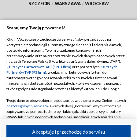
SZCZECIN
/
WARSZAWA
/
WROCŁAW
Szanujemy Twoją prywatność
Dołącz do nas:
Kliknij "Akceptuję i przechodzę do serwisu", aby wyrazić zgody na
korzystanie z technologii automatycznego śledzenia i zbierania danych,
TVP
dostęp do informacji na Twoim urządzeniu końcowym i ich
Abonament TVP
przechowywanie oraz na przetwarzanie Twoich danych osobowych przez
Regulamin TVP
nas, czyli Telewizję Polską S.A. w likwidacji (zwaną dalej również „TVP”),
Emisja w TVP
Polityka prywatności
Zaufanych Partnerów z IAB* (1201 firm)
oraz pozostałych
Zaufanych
Partnerów TVP (93 firm)
, w celach marketingowych (w tym do
Centrum informacji TVP
Moje zgody
zautomatyzowanego dopasowania reklam do Twoich zainteresowań i
mierzenia ich skuteczności) i pozostałych, które wskazujemy poniżej, a
Naziemna Telewizja Cyfrowa
Pomoc
także zgody na udostępnianie przez nas identyfikatora PPID do Google.
Sklep TVP
Biuro reklamy
Twoje dane osobowe zbierane podczas odwiedzania przez Ciebie naszych
Rada Programowa
Kontakt
poszczególnych serwisów
zwanych dalej „Portalem”, w tym informacje
zapisywane za pomocą technologii takich jak: pliki cookie, sygnalizatory
System NOS
WWW lub innych podobnych technologii umożliwiających świadczenie
dopasowanych i bezpiecznych usług, personalizację treści oraz reklam,
Informacje o nadawcy
Kanały
udostępnianie funkcji mediów społecznościowych oraz analizowanie
Akceptuję i przechodzę do serwisu
ruchu w Internecie.
Program dla prasy