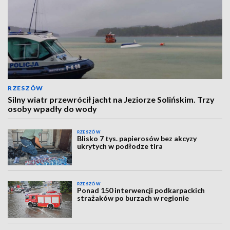
RZESZÓW
Silny wiatr przewrócił jacht na Jeziorze Solińskim. Trzy
osoby wpadły do wody
RZESZÓW
Blisko 7 tys. papierosów bez akcyzy
ukrytych w podłodze tira
RZESZÓW
Ponad 150 interwencji podkarpackich
strażaków po burzach w regionie