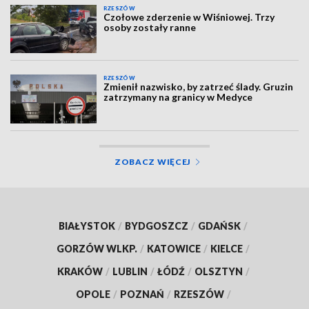
RZESZÓW
Czołowe zderzenie w Wiśniowej. Trzy
osoby zostały ranne
RZESZÓW
Zmienił nazwisko, by zatrzeć ślady. Gruzin
zatrzymany na granicy w Medyce
ZOBACZ WIĘCEJ
BIAŁYSTOK
/
BYDGOSZCZ
/
GDAŃSK
/
GORZÓW WLKP.
/
KATOWICE
/
KIELCE
/
KRAKÓW
/
LUBLIN
/
ŁÓDŹ
/
OLSZTYN
/
OPOLE
/
POZNAŃ
/
RZESZÓW
/