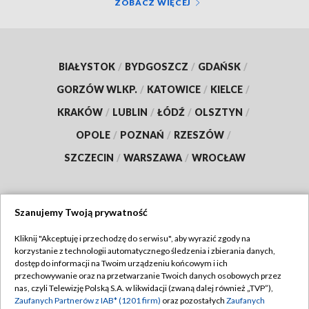
ZOBACZ WIĘCEJ
BIAŁYSTOK
/
BYDGOSZCZ
/
GDAŃSK
/
GORZÓW WLKP.
/
KATOWICE
/
KIELCE
/
KRAKÓW
/
LUBLIN
/
ŁÓDŹ
/
OLSZTYN
/
OPOLE
/
POZNAŃ
/
RZESZÓW
/
SZCZECIN
/
WARSZAWA
/
WROCŁAW
Szanujemy Twoją prywatność
Dołącz do nas:
Kliknij "Akceptuję i przechodzę do serwisu", aby wyrazić zgody na
korzystanie z technologii automatycznego śledzenia i zbierania danych,
TVP
dostęp do informacji na Twoim urządzeniu końcowym i ich
Abonament TVP
przechowywanie oraz na przetwarzanie Twoich danych osobowych przez
Regulamin TVP
nas, czyli Telewizję Polską S.A. w likwidacji (zwaną dalej również „TVP”),
Emisja w TVP
Polityka prywatności
Zaufanych Partnerów z IAB* (1201 firm)
oraz pozostałych
Zaufanych