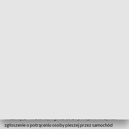
Fot. KMP Tarnobrzeg
Nie żyje 50–letnia kobieta, która została potrącona
przez samochód ciężarowy. Do zdarzenia doszło
wczoraj po południu na drodze nr 985 w Dymitrowie
Dużym. Na miejscu pracowali policjanci i prokurator.
Wstępnie ustalono, że piesza nagle wtargnęła na
jezdnię, przed nadjeżdżający pojazd.
Wczoraj (14 września), o godz. 15.20 policjanci otrzymali
zgłoszenie o potrąceniu osoby pieszej przez samochód