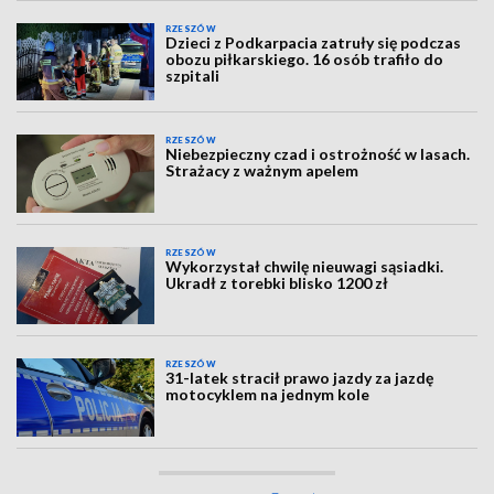
RZESZÓW
Dzieci z Podkarpacia zatruły się podczas
obozu piłkarskiego. 16 osób trafiło do
szpitali
RZESZÓW
Niebezpieczny czad i ostrożność w lasach.
Strażacy z ważnym apelem
RZESZÓW
Wykorzystał chwilę nieuwagi sąsiadki.
Ukradł z torebki blisko 1200 zł
RZESZÓW
31-latek stracił prawo jazdy za jazdę
motocyklem na jednym kole