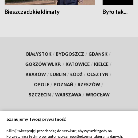
Bieszczadzkie klimaty
Było tak...
BIAŁYSTOK
/
BYDGOSZCZ
/
GDAŃSK
/
GORZÓW WLKP.
/
KATOWICE
/
KIELCE
/
KRAKÓW
/
LUBLIN
/
ŁÓDŹ
/
OLSZTYN
/
OPOLE
/
POZNAŃ
/
RZESZÓW
/
SZCZECIN
/
WARSZAWA
/
WROCŁAW
Szanujemy Twoją prywatność
Dołącz do nas:
Kliknij "Akceptuję i przechodzę do serwisu", aby wyrazić zgody na
korzystanie z technologii automatycznego śledzenia i zbierania danych,
TVP