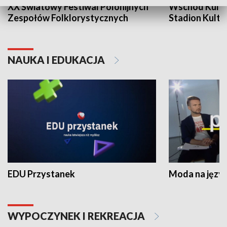
XX Światowy Festiwal Polonijnych
Wschód Kultur
Zespołów Folklorystycznych
Stadion Kultu
NAUKA I EDUKACJA
EDU Przystanek
Moda na język
WYPOCZYNEK I REKREACJA