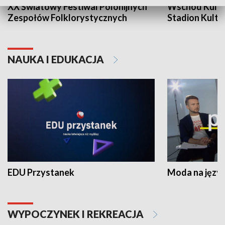
XX Światowy Festiwal Polonijnych
Wschód Kultur
Zespołów Folklorystycznych
Stadion Kultu
NAUKA I EDUKACJA
EDU Przystanek
Moda na język
WYPOCZYNEK I REKREACJA