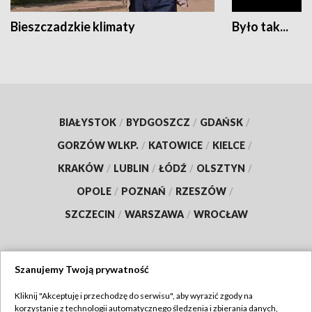
Bieszczadzkie klimaty
Było tak...
BIAŁYSTOK
/
BYDGOSZCZ
/
GDAŃSK
/
GORZÓW WLKP.
/
KATOWICE
/
KIELCE
/
KRAKÓW
/
LUBLIN
/
ŁÓDŹ
/
OLSZTYN
/
OPOLE
/
POZNAŃ
/
RZESZÓW
/
SZCZECIN
/
WARSZAWA
/
WROCŁAW
Szanujemy Twoją prywatność
Dołącz do nas:
Kliknij "Akceptuję i przechodzę do serwisu", aby wyrazić zgody na
korzystanie z technologii automatycznego śledzenia i zbierania danych,
TVP