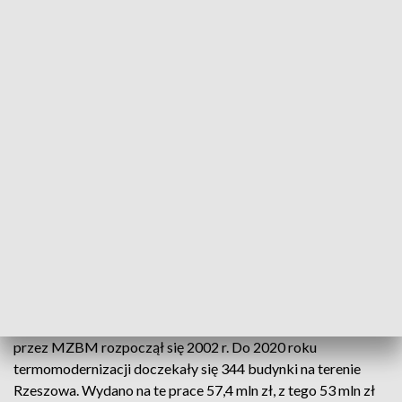
Fot. pixabay.com
Miejski Zarząd Budynków Mieszkalnych w
Rzeszowie od 18 lat realizuje program
termomodernizacji. W tym czasie m.in. ocieplono
344 budynki na terenie stolicy Podkarpacia. Na
prace termomodernizacyjne wydano 57,4 mln zł.
Jak informuje Urząd Miasta Rzeszowa, program realizowany
przez MZBM rozpoczął się 2002 r. Do 2020 roku
termomodernizacji doczekały się 344 budynki na terenie
Rzeszowa. Wydano na te prace 57,4 mln zł, z tego 53 mln zł