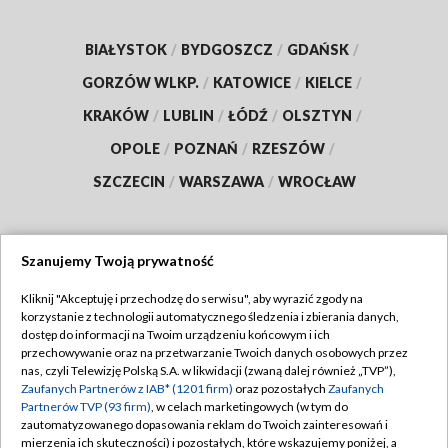
BIAŁYSTOK
/
BYDGOSZCZ
/
GDAŃSK
/
GORZÓW WLKP.
/
KATOWICE
/
KIELCE
/
KRAKÓW
/
LUBLIN
/
ŁÓDŹ
/
OLSZTYN
/
OPOLE
/
POZNAŃ
/
RZESZÓW
/
SZCZECIN
/
WARSZAWA
/
WROCŁAW
Szanujemy Twoją prywatność
Dołącz do nas:
Kliknij "Akceptuję i przechodzę do serwisu", aby wyrazić zgody na
korzystanie z technologii automatycznego śledzenia i zbierania danych,
TVP
dostęp do informacji na Twoim urządzeniu końcowym i ich
Abonament TVP
przechowywanie oraz na przetwarzanie Twoich danych osobowych przez
Regulamin TVP
nas, czyli Telewizję Polską S.A. w likwidacji (zwaną dalej również „TVP”),
Emisja w TVP
Polityka prywatności
Zaufanych Partnerów z IAB* (1201 firm)
oraz pozostałych
Zaufanych
Partnerów TVP (93 firm)
, w celach marketingowych (w tym do
Centrum informacji TVP
Moje zgody
zautomatyzowanego dopasowania reklam do Twoich zainteresowań i
mierzenia ich skuteczności) i pozostałych, które wskazujemy poniżej, a