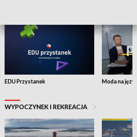
NAUKA I EDUKACJA
EDU Przystanek
Moda na język
WYPOCZYNEK I REKREACJA