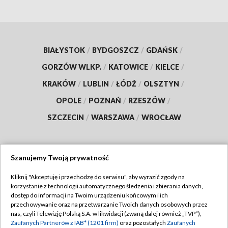
BIAŁYSTOK
/
BYDGOSZCZ
/
GDAŃSK
/
GORZÓW WLKP.
/
KATOWICE
/
KIELCE
/
KRAKÓW
/
LUBLIN
/
ŁÓDŹ
/
OLSZTYN
/
OPOLE
/
POZNAŃ
/
RZESZÓW
/
SZCZECIN
/
WARSZAWA
/
WROCŁAW
Szanujemy Twoją prywatność
Dołącz do nas:
Kliknij "Akceptuję i przechodzę do serwisu", aby wyrazić zgody na
korzystanie z technologii automatycznego śledzenia i zbierania danych,
TVP
dostęp do informacji na Twoim urządzeniu końcowym i ich
Abonament TVP
przechowywanie oraz na przetwarzanie Twoich danych osobowych przez
Regulamin TVP
nas, czyli Telewizję Polską S.A. w likwidacji (zwaną dalej również „TVP”),
Emisja w TVP
Polityka prywatności
Zaufanych Partnerów z IAB* (1201 firm)
oraz pozostałych
Zaufanych