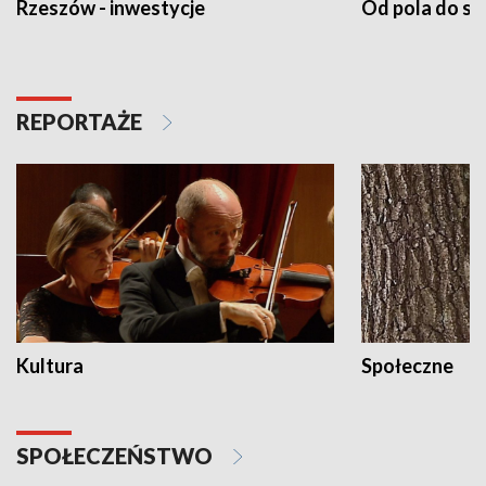
Rzeszów - inwestycje
Od pola do st
REPORTAŻE
Kultura
Społeczne
SPOŁECZEŃSTWO