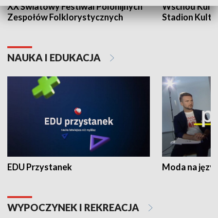
XX Światowy Festiwal Polonijnych
Wschód Kultur
Zespołów Folklorystycznych
Stadion Kultu
NAUKA I EDUKACJA
EDU Przystanek
Moda na język
WYPOCZYNEK I REKREACJA