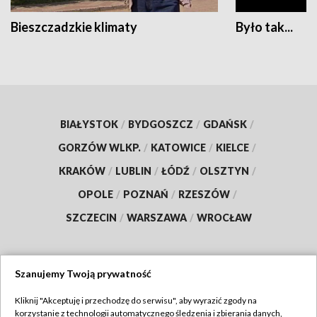
Bieszczadzkie klimaty
Było tak...
BIAŁYSTOK
/
BYDGOSZCZ
/
GDAŃSK
/
GORZÓW WLKP.
/
KATOWICE
/
KIELCE
/
KRAKÓW
/
LUBLIN
/
ŁÓDŹ
/
OLSZTYN
/
OPOLE
/
POZNAŃ
/
RZESZÓW
/
SZCZECIN
/
WARSZAWA
/
WROCŁAW
Szanujemy Twoją prywatność
Dołącz do nas:
Kliknij "Akceptuję i przechodzę do serwisu", aby wyrazić zgody na
korzystanie z technologii automatycznego śledzenia i zbierania danych,
TVP