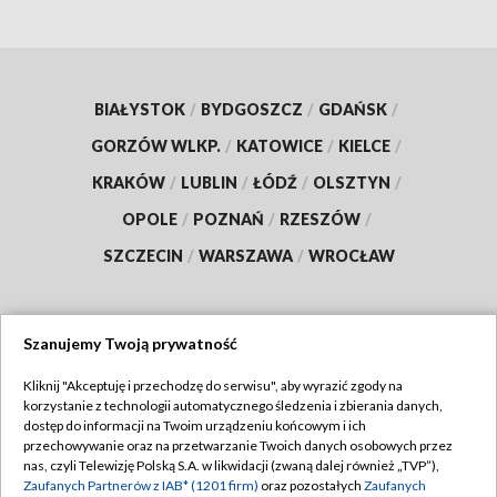
BIAŁYSTOK
/
BYDGOSZCZ
/
GDAŃSK
/
GORZÓW WLKP.
/
KATOWICE
/
KIELCE
/
KRAKÓW
/
LUBLIN
/
ŁÓDŹ
/
OLSZTYN
/
OPOLE
/
POZNAŃ
/
RZESZÓW
/
SZCZECIN
/
WARSZAWA
/
WROCŁAW
Szanujemy Twoją prywatność
Dołącz do nas:
Kliknij "Akceptuję i przechodzę do serwisu", aby wyrazić zgody na
korzystanie z technologii automatycznego śledzenia i zbierania danych,
TVP
dostęp do informacji na Twoim urządzeniu końcowym i ich
Abonament TVP
przechowywanie oraz na przetwarzanie Twoich danych osobowych przez
Regulamin TVP
nas, czyli Telewizję Polską S.A. w likwidacji (zwaną dalej również „TVP”),
Emisja w TVP
Polityka prywatności
Zaufanych Partnerów z IAB* (1201 firm)
oraz pozostałych
Zaufanych