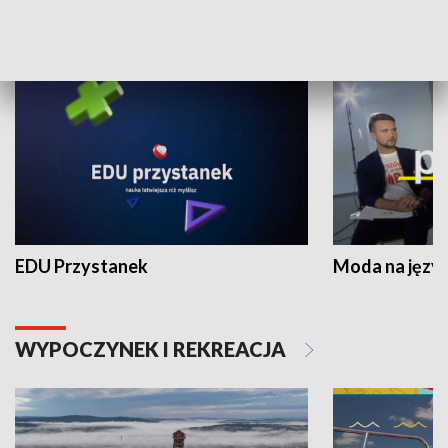
NAUKA I EDUKACJA
EDU Przystanek
Moda na język
WYPOCZYNEK I REKREACJA