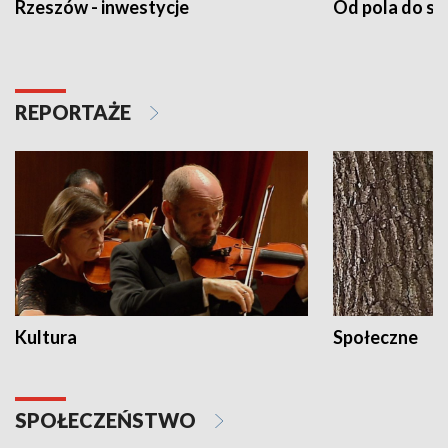
Rzeszów - inwestycje
Od pola do st
REPORTAŻE
Kultura
Społeczne
SPOŁECZEŃSTWO