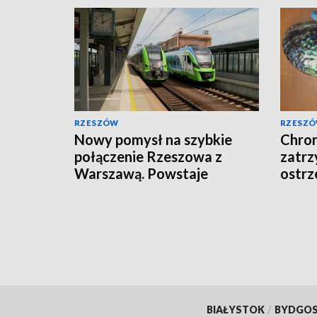
RZESZÓW
RZESZ
Nowy pomysł na szybkie
Chron
połączenie Rzeszowa z
zatrz
Warszawą. Powstaje
ostrz
Korytarz Centralny
egzo
BIAŁYSTOK
/
BYDGO