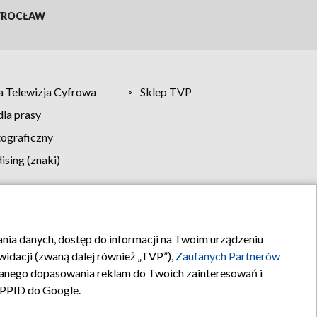
ROCŁAW
 Telewizja Cyfrowa
Sklep TVP
la prasy
tograficzny
sing (znaki)
klamy
Kontakt
rania danych, dostęp do informacji na Twoim urządzeniu
idacji (zwaną dalej również „TVP”),
Zaufanych Partnerów
anego dopasowania reklam do Twoich zainteresowań i
a PPID do Google.