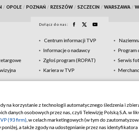
N
/
OPOLE
/
POZNAŃ
/
RZESZÓW
/
SZCZECIN
/
WARSZAWA
/
W
Dołącz do nas:
Centrum informacji TVP
Naziemna
Informacje o nadawcy
Program d
zetargowe
Zgłoś program (ROPAT)
Serwis fo
wizyjna
Kariera w TVP
Merchandi
Polityka prywatności
Moje zgody
Pomoc
Biuro re
ody na korzystanie z technologii automatycznego śledzenia i zbie
 danych osobowych przez nas, czyli Telewizję Polską S.A. w likw
VP (93 firm)
, w celach marketingowych (w tym do zautomatyzow
 poniżej, a także zgody na udostępnianie przez nas identyfikator