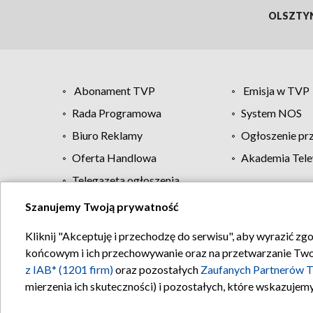
OLSZTY
Abonament TVP
Emisja w TVP
Rada Programowa
System NOS
Biuro Reklamy
Ogłoszenie pr
Oferta Handlowa
Akademia Tele
Telegazeta ogłoszenia
Szanujemy Twoją prywatność
Regulamin TVP
Kliknij "Akceptuję i przechodzę do serwisu", aby wyrazić zg
końcowym i ich przechowywanie oraz na przetwarzanie Twoich
z IAB* (1201 firm)
oraz pozostałych
Zaufanych Partnerów T
mierzenia ich skuteczności) i pozostałych, które wskazujemy