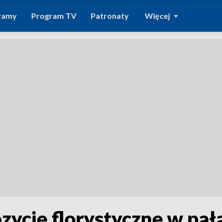
ramy
Program TV
Patronaty
Więcej
cje florystyczne w pał