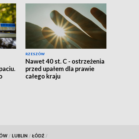
RZESZÓW
Nawet 40 st. C - ostrzeżenia
aciu.
przed upałem dla prawie
o
całego kraju
KÓW
/
LUBLIN
/
ŁÓDŹ
/