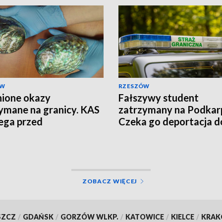
ÓW
RZESZÓW
ione okazy
Fałszywy student
ymane na granicy. KAS
zatrzymany na Podkarp
ega przed
Czeka go deportacja d
tycznymi pamiątkami
Uzbekistanu
ZOBACZ WIĘCEJ
SZCZ
/
GDAŃSK
/
GORZÓW WLKP.
/
KATOWICE
/
KIELCE
/
KRA