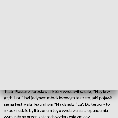
W Jarosławiu zakończył XI Przegląd Teatralny "Na dziedzińcu"
Artyści, którzy przyjechali do grodu nad Sanem,
bawili i wzruszali zarówno dzieci, jak i dorosłych.
Spektakle wystawiano na Dziedzińcu Kamienicy
Rynek 6 w Jarosławiu.
Teatr Plaster z Jarosławia, który wystawił sztukę "Nagle w
głębi lasu", był jedynym młodzieżowym teatrem, jaki pojawił
się na Festiwalu Teatralnym "Na dziedzińcu". Do tej pory to
młodzi ludzie byli trzonem tego wydarzenia, ale pandemia
wymusiła na organizatorach wydarzenia zmiany.