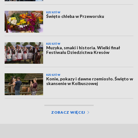
RZESZÓW
Święto chleba w Przeworsku
RZESZÓW
Muzyka, smaki i historia. Wielki finał
Festiwalu Dziedzictwa Kresów
RZESZÓW
Konie, pokazy i dawne rzemiosło. Święto w
skansenie w Kolbuszowej
ZOBACZ WIĘCEJ