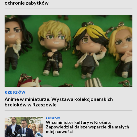
ochronie zabytków
RZESZÓW
Anime w miniaturze. Wystawa kolekcjonerskich
breloków w Rzeszowie
RZESZÓW
Wiceminister kultury w Krośnie.
Zapowiedział dalsze wsparcie dla małych
miejscowości