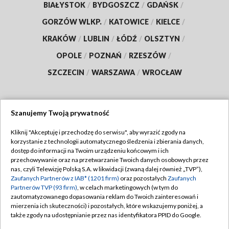
BIAŁYSTOK
/
BYDGOSZCZ
/
GDAŃSK
/
GORZÓW WLKP.
/
KATOWICE
/
KIELCE
/
KRAKÓW
/
LUBLIN
/
ŁÓDŹ
/
OLSZTYN
/
OPOLE
/
POZNAŃ
/
RZESZÓW
/
SZCZECIN
/
WARSZAWA
/
WROCŁAW
Szanujemy Twoją prywatność
Dołącz do nas:
Kliknij "Akceptuję i przechodzę do serwisu", aby wyrazić zgody na
korzystanie z technologii automatycznego śledzenia i zbierania danych,
TVP
dostęp do informacji na Twoim urządzeniu końcowym i ich
Abonament TVP
przechowywanie oraz na przetwarzanie Twoich danych osobowych przez
Regulamin TVP
nas, czyli Telewizję Polską S.A. w likwidacji (zwaną dalej również „TVP”),
Emisja w TVP
Polityka prywatności
Zaufanych Partnerów z IAB* (1201 firm)
oraz pozostałych
Zaufanych
Partnerów TVP (93 firm)
, w celach marketingowych (w tym do
Centrum informacji TVP
Moje zgody
zautomatyzowanego dopasowania reklam do Twoich zainteresowań i
mierzenia ich skuteczności) i pozostałych, które wskazujemy poniżej, a
Naziemna Telewizja Cyfrowa
Pomoc
także zgody na udostępnianie przez nas identyfikatora PPID do Google.
Sklep TVP
Biuro reklamy