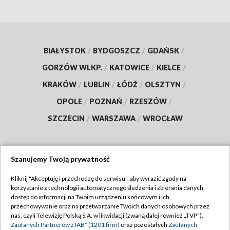
BIAŁYSTOK
/
BYDGOSZCZ
/
GDAŃSK
/
GORZÓW WLKP.
/
KATOWICE
/
KIELCE
/
KRAKÓW
/
LUBLIN
/
ŁÓDŹ
/
OLSZTYN
/
OPOLE
/
POZNAŃ
/
RZESZÓW
/
SZCZECIN
/
WARSZAWA
/
WROCŁAW
Szanujemy Twoją prywatność
Dołącz do nas:
Kliknij "Akceptuję i przechodzę do serwisu", aby wyrazić zgody na
korzystanie z technologii automatycznego śledzenia i zbierania danych,
TVP
dostęp do informacji na Twoim urządzeniu końcowym i ich
Abonament TVP
przechowywanie oraz na przetwarzanie Twoich danych osobowych przez
Regulamin TVP
nas, czyli Telewizję Polską S.A. w likwidacji (zwaną dalej również „TVP”),
Emisja w TVP
Polityka prywatności
Zaufanych Partnerów z IAB* (1201 firm)
oraz pozostałych
Zaufanych