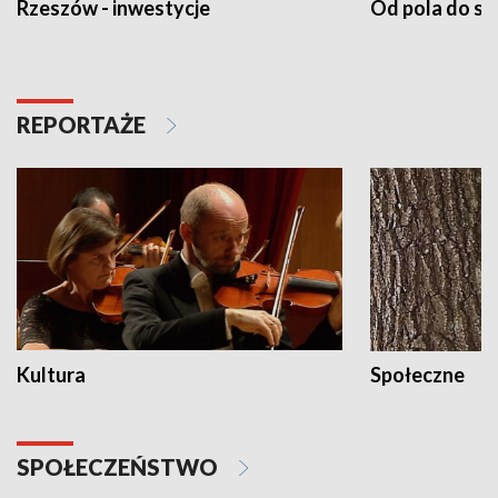
Rzeszów - inwestycje
Od pola do st
REPORTAŻE
Kultura
Społeczne
SPOŁECZEŃSTWO