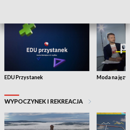
NAUKA I EDUKACJA
EDU Przystanek
Moda na język
WYPOCZYNEK I REKREACJA