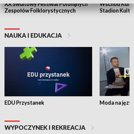
XX Światowy Festiwal Polonijnych
Wschód Kultur
Zespołów Folklorystycznych
Stadion Kultu
NAUKA I EDUKACJA
EDU Przystanek
Moda na język
WYPOCZYNEK I REKREACJA