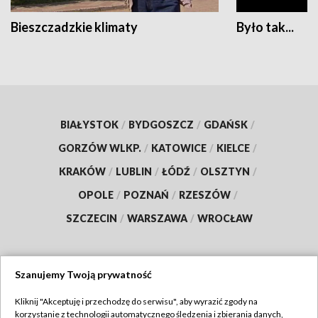
Bieszczadzkie klimaty
Było tak...
BIAŁYSTOK
/
BYDGOSZCZ
/
GDAŃSK
/
GORZÓW WLKP.
/
KATOWICE
/
KIELCE
/
KRAKÓW
/
LUBLIN
/
ŁÓDŹ
/
OLSZTYN
/
OPOLE
/
POZNAŃ
/
RZESZÓW
/
SZCZECIN
/
WARSZAWA
/
WROCŁAW
Szanujemy Twoją prywatność
Dołącz do nas:
Kliknij "Akceptuję i przechodzę do serwisu", aby wyrazić zgody na
korzystanie z technologii automatycznego śledzenia i zbierania danych,
TVP