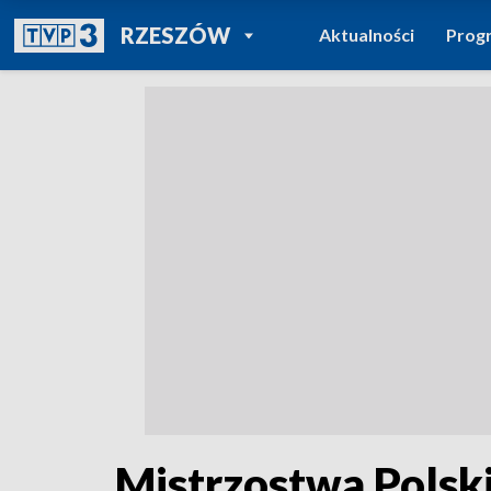
POWRÓT DO
RZESZÓW
Aktualności
Prog
TVP REGIONY
Mistrzostwa Polsk