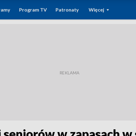
ramy
Program TV
Patronaty
Więcej
i seniorów w zapasach w