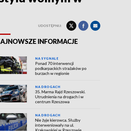
UDOSTĘPNIJ:
AJNOWSZE INFORMACJE
NA SYGNALE
Ponad 70 interwencji
podkarpackich strażaków po
burzach w regionie
NA DROGACH
35. Marma Rajd Rzeszowski.
Utrudnienia na drogach i w
centrum Rzeszowa
NA DROGACH
Nie żyje kierowca. Służby
interweniowały na ul.
Krakowskiej w Rzeszowie