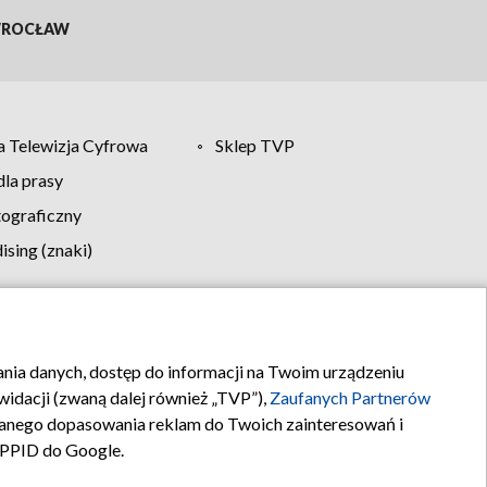
ROCŁAW
 Telewizja Cyfrowa
Sklep TVP
la prasy
tograficzny
sing (znaki)
klamy
Kontakt
rania danych, dostęp do informacji na Twoim urządzeniu
idacji (zwaną dalej również „TVP”),
Zaufanych Partnerów
anego dopasowania reklam do Twoich zainteresowań i
a PPID do Google.