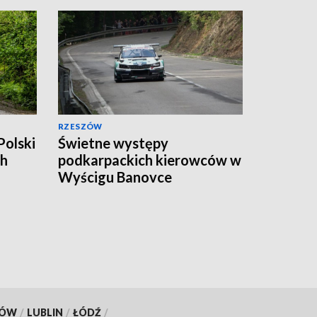
RZESZÓW
Polski
Świetne występy
ch
podkarpackich kierowców w
Wyścigu Banovce
KÓW
/
LUBLIN
/
ŁÓDŹ
/