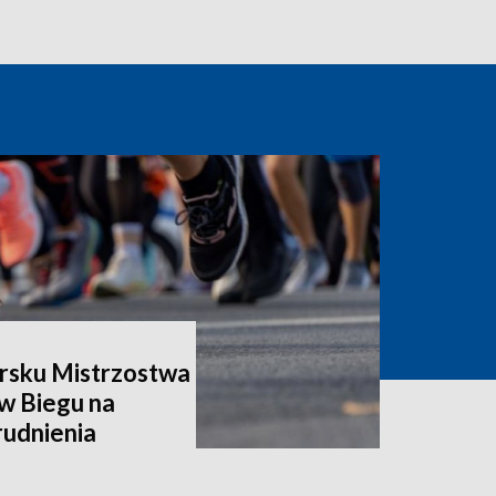
rsku Mistrzostwa
w Biegu na
rudnienia