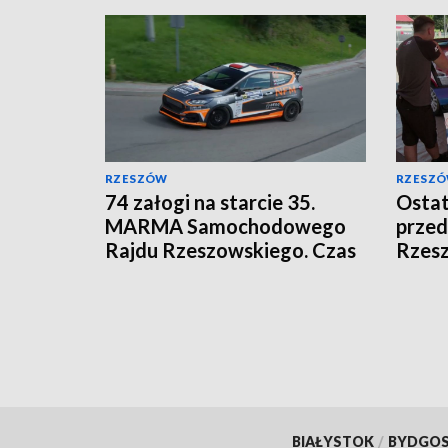
RZESZÓW
RZESZ
74 załogi na starcie 35.
Ostat
MARMA Samochodowego
prze
Rajdu Rzeszowskiego. Czas
Rzes
na wielkie ściganie
BIAŁYSTOK
/
BYDGO