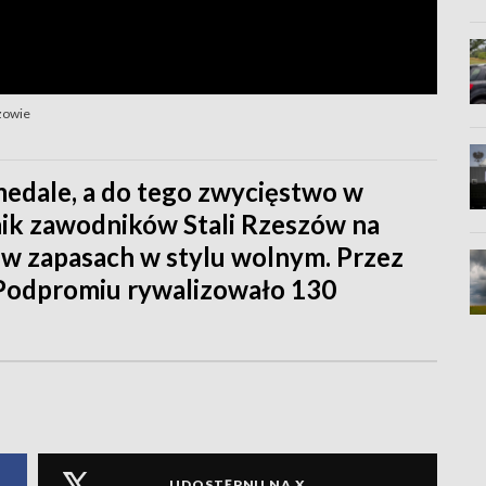
zowie
medale, a do tego zwycięstwo w
nik zawodników Stali Rzeszów na
 w zapasach w stylu wolnym. Przez
a Podpromiu rywalizowało 130
UDOSTĘPNIJ NA X