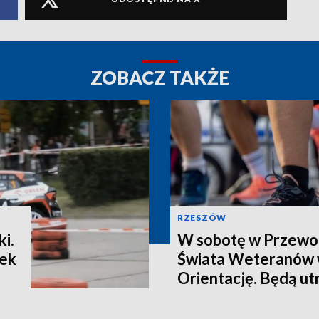
ZOBACZ TAKŻE
RZESZÓW
i.
W sobotę w Przewo
tek
Świata Weteranów 
Orientację. Będą ut