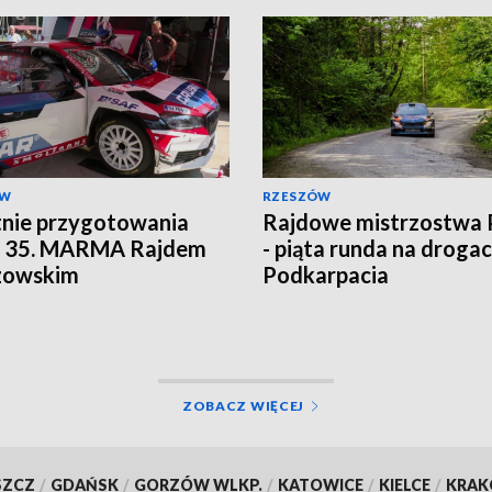
ÓW
RZESZÓW
nie przygotowania
Rajdowe mistrzostwa 
d 35. MARMA Rajdem
- piąta runda na droga
zowskim
Podkarpacia
ZOBACZ WIĘCEJ
SZCZ
/
GDAŃSK
/
GORZÓW WLKP.
/
KATOWICE
/
KIELCE
/
KRA