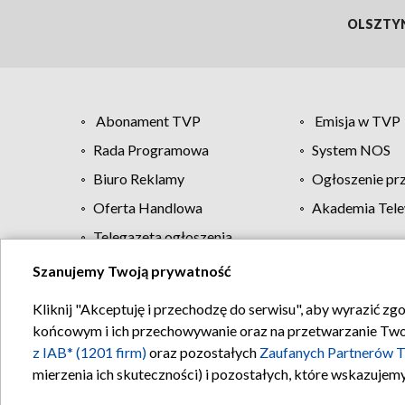
OLSZTY
Abonament TVP
Emisja w TVP
Rada Programowa
System NOS
Biuro Reklamy
Ogłoszenie pr
Oferta Handlowa
Akademia Tele
Telegazeta ogłoszenia
Szanujemy Twoją prywatność
Regulamin TVP
Kliknij "Akceptuję i przechodzę do serwisu", aby wyrazić zg
końcowym i ich przechowywanie oraz na przetwarzanie Twoich
z IAB* (1201 firm)
oraz pozostałych
Zaufanych Partnerów T
mierzenia ich skuteczności) i pozostałych, które wskazujemy