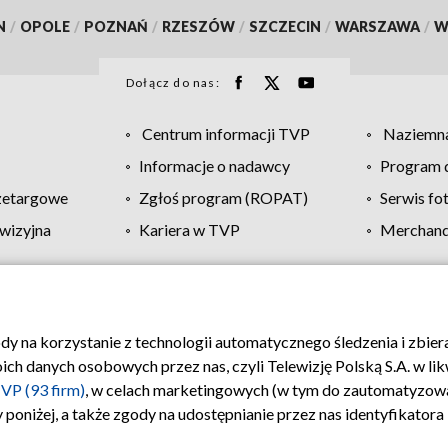
N
/
OPOLE
/
POZNAŃ
/
RZESZÓW
/
SZCZECIN
/
WARSZAWA
/
W
Dołącz do nas:
Centrum informacji TVP
Naziemna
Informacje o nadawcy
Program d
zetargowe
Zgłoś program (ROPAT)
Serwis fo
wizyjna
Kariera w TVP
Merchandi
Polityka prywatności
Moje zgody
Pomoc
Biuro re
ody na korzystanie z technologii automatycznego śledzenia i zbie
 danych osobowych przez nas, czyli Telewizję Polską S.A. w likw
VP (93 firm)
, w celach marketingowych (w tym do zautomatyzow
 poniżej, a także zgody na udostępnianie przez nas identyfikator