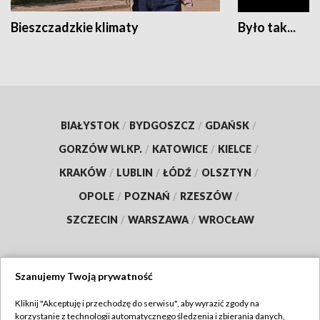
Bieszczadzkie klimaty
Było tak...
BIAŁYSTOK
/
BYDGOSZCZ
/
GDAŃSK
/
GORZÓW WLKP.
/
KATOWICE
/
KIELCE
/
KRAKÓW
/
LUBLIN
/
ŁÓDŹ
/
OLSZTYN
/
OPOLE
/
POZNAŃ
/
RZESZÓW
/
SZCZECIN
/
WARSZAWA
/
WROCŁAW
Szanujemy Twoją prywatność
Dołącz do nas:
Kliknij "Akceptuję i przechodzę do serwisu", aby wyrazić zgody na
korzystanie z technologii automatycznego śledzenia i zbierania danych,
TVP