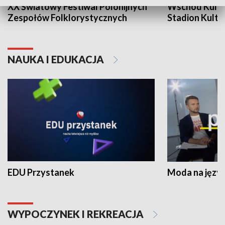
XX Światowy Festiwal Polonijnych
Wschód Kultur
Zespołów Folklorystycznych
Stadion Kultu
NAUKA I EDUKACJA
EDU Przystanek
Moda na język
WYPOCZYNEK I REKREACJA