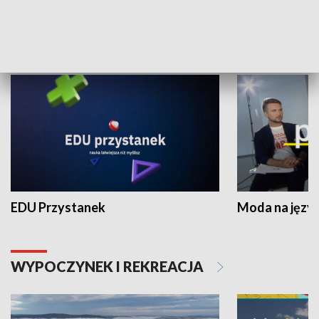
NAUKA I EDUKACJA
EDU Przystanek
Moda na język
WYPOCZYNEK I REKREACJA