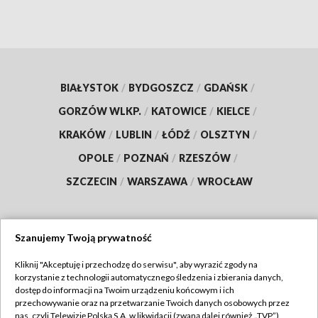
BIAŁYSTOK
/
BYDGOSZCZ
/
GDAŃSK
/
GORZÓW WLKP.
/
KATOWICE
/
KIELCE
/
KRAKÓW
/
LUBLIN
/
ŁÓDŹ
/
OLSZTYN
/
OPOLE
/
POZNAŃ
/
RZESZÓW
/
SZCZECIN
/
WARSZAWA
/
WROCŁAW
Szanujemy Twoją prywatność
Dołącz do nas:
Kliknij "Akceptuję i przechodzę do serwisu", aby wyrazić zgody na
korzystanie z technologii automatycznego śledzenia i zbierania danych,
TVP
dostęp do informacji na Twoim urządzeniu końcowym i ich
Abonament TVP
przechowywanie oraz na przetwarzanie Twoich danych osobowych przez
Regulamin TVP
nas, czyli Telewizję Polską S.A. w likwidacji (zwaną dalej również „TVP”),