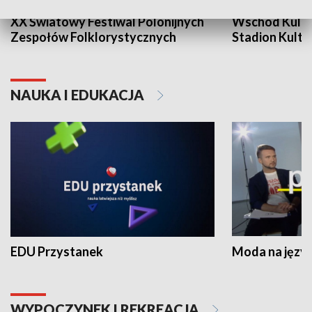
XX Światowy Festiwal Polonijnych
Wschód Kultur
Zespołów Folklorystycznych
Stadion Kultu
NAUKA I EDUKACJA
EDU Przystanek
Moda na język
WYPOCZYNEK I REKREACJA