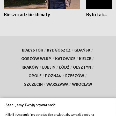
Bieszczadzkie klimaty
Było tak...
BIAŁYSTOK
/
BYDGOSZCZ
/
GDAŃSK
/
GORZÓW WLKP.
/
KATOWICE
/
KIELCE
/
KRAKÓW
/
LUBLIN
/
ŁÓDŹ
/
OLSZTYN
/
OPOLE
/
POZNAŃ
/
RZESZÓW
/
SZCZECIN
/
WARSZAWA
/
WROCŁAW
Szanujemy Twoją prywatność
Dołącz do nas:
Kliknij "Akceptuję i przechodzę do serwisu", aby wyrazić zgody na